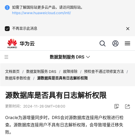
如需了解国际站更多云产品，请访问国际站。
https://www.huaweicloud.com/intl/
不再显示此消息
数据复制服务 DRS
文档首页
/
数据复制服务 DRS
/
故障排除
/
预检查不通过项修复方法
/
数据库参数检查
/
源数据库是否具有日志解析权限
最
源数据库是否具有日志解析权限
新
动
更新时间：
2024-11-26 GMT+08:00
态
Oracle为源增量同步时，DRS会对源数据库连接用户权限进行检
产
查。源数据库连接用户不具有日志解析权限，会导致增量迁移失
品
败。