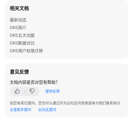
实
相关文档
践
最新动态
安
DRS简介
全
DRS五大功能
白
皮
DRS数据对比
书
DRS用户权限迁移
API
参
意见反馈
考
文档内容是否对您有帮助？
SDK
提供反馈
参
考
如您有其它疑问，您也可以通过华为云社区问答频道来与我们联系探讨
云宝助手提问
云社区提问
场
景
代