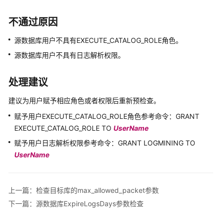
介
绍
不通过原因
计
源数据库用户不具有EXECUTE_CATALOG_ROLE角色。
费
源数据库用户不具有日志解析权限。
说
明
处理建议
快
建议为用户赋予相应角色或者权限后重新预检查。
速
入
赋予用户EXECUTE_CATALOG_ROLE角色参考命令：GRANT
门
EXECUTE_CATALOG_ROLE TO
UserName
赋予用户日志解析权限参考命令：GRANT LOGMINING TO
用
UserName
户
指
南
上一篇：检查目标库的max_allowed_packet参数
下一篇：源数据库ExpireLogsDays参数检查
最
佳