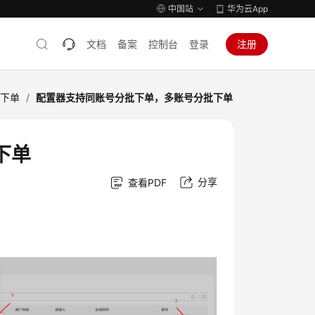
中国站
华为云App
文档
备案
控制台
登录
注册
器下单
/
配置器支持同账号分批下单，多账号分批下单
下单
分享
查看PDF