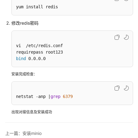
云
yum install redis
平
台
解
修改redis密码
决
方
案
vi  /etc/redis.conf

讯
bind
 0.0.0.0
方
人
安装完成检查：
才
培
养
netstat -anp |
grep
6379
解
决
方
出现对接信息及安装成功
案
华
上一篇：安装minio