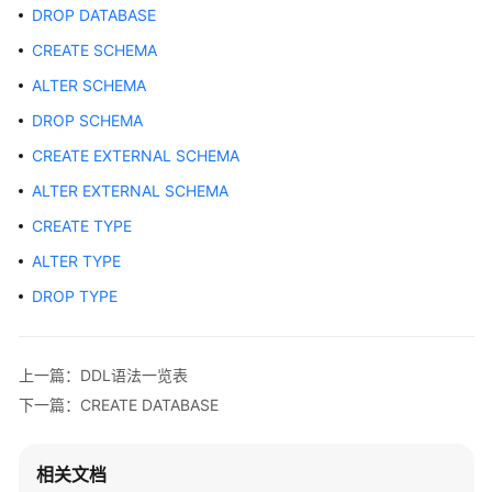
公
DROP DATABASE
告
CREATE SCHEMA
产
ALTER SCHEMA
品
DROP SCHEMA
介
CREATE EXTERNAL SCHEMA
绍
ALTER EXTERNAL SCHEMA
计
CREATE TYPE
费
说
ALTER TYPE
明
DROP TYPE
快
速
上一篇：DDL语法一览表
入
门
下一篇：CREATE DATABASE
用
相关文档
户