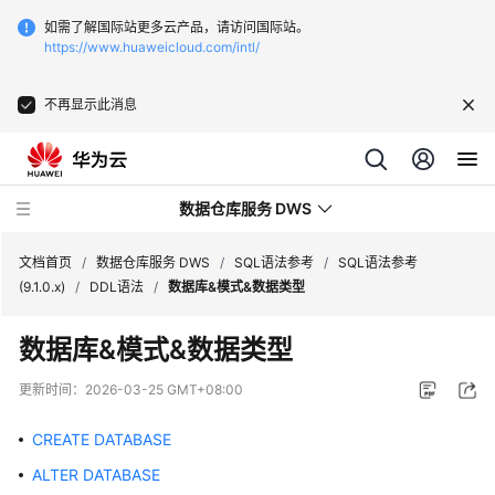
如需了解国际站更多云产品，请访问国际站。
https://www.huaweicloud.com/intl/
不再显示此消息
数据仓库服务 DWS
文档首页
/
数据仓库服务 DWS
/
SQL语法参考
/
SQL语法参考
(9.1.0.x)
/
DDL语法
/
数据库&模式&数据类型
最
数据库&模式&数据类型
新
动
更新时间：
2026-03-25 GMT+08:00
态
CREATE DATABASE
服
ALTER DATABASE
务