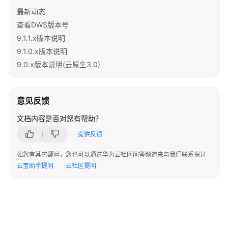
指
最新动态
南
查看DWS版本号
9.1.1.x版本说明
最
佳
9.1.0.x版本说明
实
9.0.x版本说明(云原生3.0)
践
数
意见反馈
据
文档内容是否对您有帮助？
迁
移
提供反馈
与
同
如您有其它疑问，您也可以通过华为云社区问答频道来与我们联系探讨
步
云宝助手提问
云社区提问
开
发
指
南