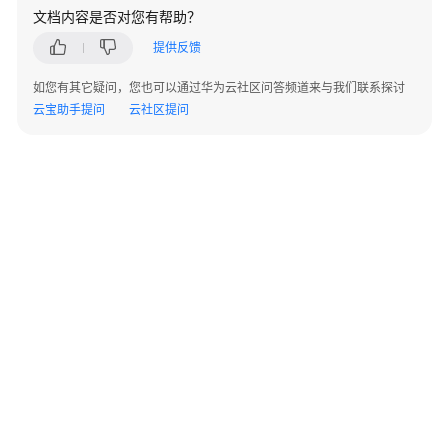
方
文档内容是否对您有帮助？
案
提供反馈
语
如您有其它疑问，您也可以通过华为云社区问答频道来与我们联系探讨
音
云宝助手提问
云社区提问
识
别-
客
服
中
心
语
音
质
检
语
音
识
©2026 Huaweicloud.com 版权所有
黔ICP备20004760号-14
苏B2-20130048号
A2.B1.B2-20070312
别-
增值电信业务经营许可证：B1.B2-20200593 | 代理域名注册服务机构：新网、西数
隐