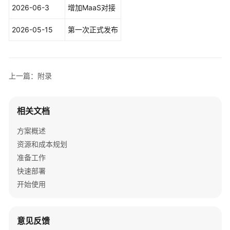
别
2026-06-3
增加MaaS对接
与
验
2026-05-15
第一次正式发布
真
内
容
上一篇：附录
审
核-
图
相关文档
片
审
方案概述
核
资源和成本规划
准备工作
人
快速部署
证
开始使用
核
身
解
意见反馈
决