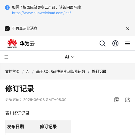
如需了解国际站更多云产品，请访问国际站。
https://www.huaweicloud.com/intl/
不再显示此消息
AI
文档首页
/
AI
/
基于SQLBot快速实现智能问数
/
修订记录
修订记录
文
字
更新时间：
2026-06-03 GMT+08:00
识
别-
表1
修订记录
发
票
发布日期
修订记录
识