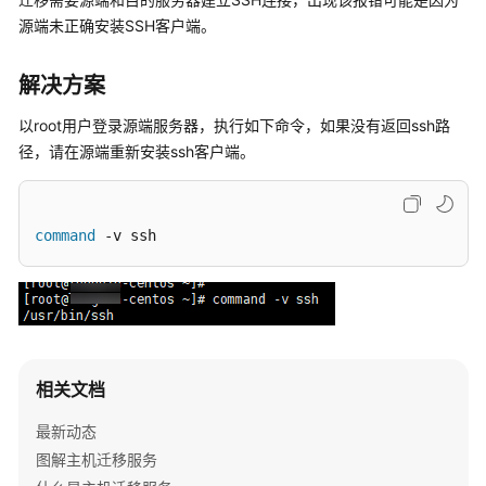
入
门
源端未正确安装SSH客户端。
用
解决方案
户
指
以root用户登录源端服务器，执行如下命令，如果没有返回ssh路
南
径，请在源端重新安装ssh客户端。
最
佳
command
 -v ssh
实
践
API
参
考
相关文档
SDK
最新动态
参
图解主机迁移服务
考