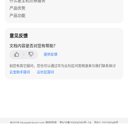
什么是主机迁移服务
场
产品优势
景
产品功能
代
码
示
意见反馈
例
文档内容是否对您有帮助？
常
提供反馈
见
问
如您有其它疑问，您也可以通过华为云社区问答频道来与我们联系探讨
题
云宝助手提问
云社区提问
高
频
常
见
问
题
©2026 Huaweicloud.com 版权所有
黔ICP备20004760号-14
苏B2-20130048号
A2.B1.B2-20070312