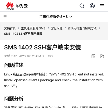
主机迁移服务 SMS
文档首页
/
主机迁移服务 SMS
/
常见问题
/
错误码排查与解决方法
/
SMS.1402 SSH客户端未安装
最
SMS.1402 SSH客户端未安装
新
动
更新时间：
2026-02-25 GMT+08:00
态
问题描述
产
Linux系统启动agent时报错："SMS.1402 SSH client not installed.
品
Install openssh-clients package and check the installation with
介
ssh -V."。
绍
快
问题分析
速
迁移需要源端和目的服务器建立SSH连接，出现该报错可能是因为