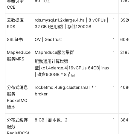
解
容器引擎
50 节点
1
12624
决
CCE
方
云数据库
案
rds.mysql.n1.2xlarge.4.ha | 8 vCPUs |
1
39200
RDS
32 GB (通用型) | 存储1200GB
华
SSL证书
OV | GeoTrust
1
6040.
为
云
MapReduce
Mapreduce服务集群
1
21824
政
服务MRS
务
鲲鹏通用计算增强
大
型|kc1.4xlarge.4|16vCPUs|64GB|linux
数
| 磁盘600GB * 8节点
据
解
分布式消息
rocketmq.4u8g.cluster.small * 1
1
40800
决
服务
broker
方
RocketMQ
案
版本
分布式缓存
云
8 GB | 副本数：2
1
3841.6
服务
基
Redis(DCS)
华