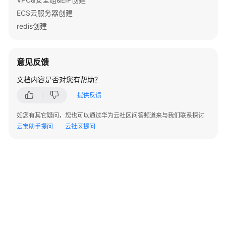
案
ECS云服务器创建
概
redis创建
述
资
意见反馈
源
和
文档内容是否对您有帮助？
成
本
提供反馈
规
如您有其它疑问，您也可以通过华为云社区问答频道来与我们联系探讨
划
云宝助手提问
云社区提问
操
作
流
程
实
施
步