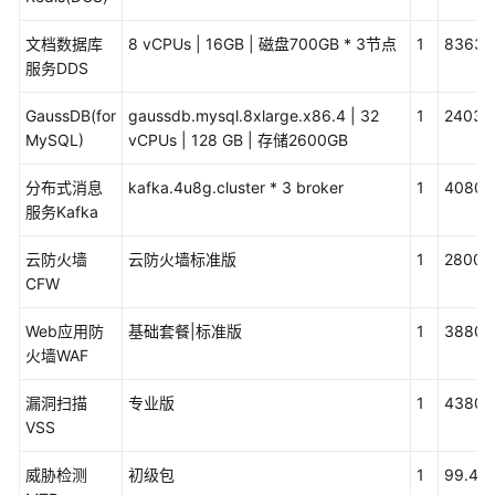
海
文档数据库
8 vCPUs | 16GB | 磁盘700GB * 3节点
1
83636
政
服务DDS
务
大
GaussDB(for
gaussdb.mysql.8xlarge.x86.4 | 32
1
24032
数
MySQL)
vCPUs | 128 GB | 存储2600GB
据
解
分布式消息
kafka.4u8g.cluster * 3 broker
1
40800
决
服务Kafka
方
案
云防火墙
云防火墙标准版
1
28000
CFW
北
明
Web应用防
基础套餐|标准版
1
38800
软
火墙WAF
件
智
漏洞扫描
专业版
1
4380
慧
VSS
仲
裁
威胁检测
初级包
1
99.46
解