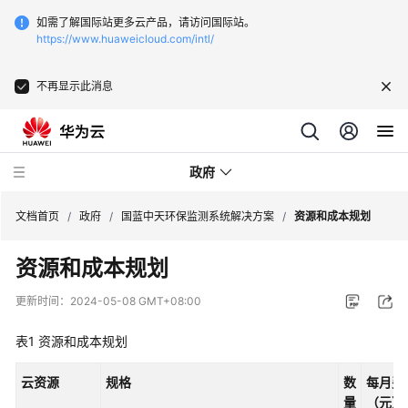
如需了解国际站更多云产品，请访问国际站。
https://www.huaweicloud.com/intl/
不再显示此消息
政府
文档首页
/
政府
/
国蓝中天环保监测系统解决方案
/
资源和成本规划
资源和成本规划
新
点
更新时间：
2024-05-08 GMT+08:00
软
件
表1
资源和成本规划
一
网
云资源
规格
数
每月费
统
量
（元）