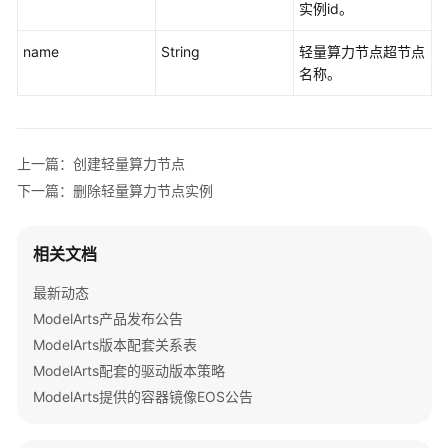
实
实例id。
例
name
String
轻量算力节点超节点
实
名称。
时
同
步
用
上一篇：创建轻量算力节点
户
下一篇：删除轻量算力节点实例
所
有
轻
相关文档
量
算
最新动态
力
ModelArts产品发布公告
节
ModelArts版本配套关系表
点
ModelArts配套的驱动版本策略
实
ModelArts提供的容器镜像EOS公告
例
状
态