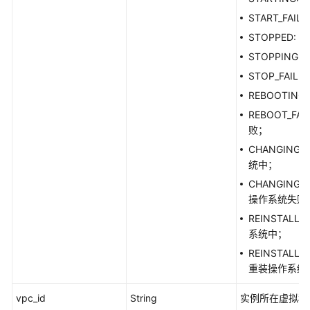
最
佳
START_FAI
实
STOPPED:
践
STOPPING:
STOP_FAIL
API
参
REBOOTING
考
REBOOT_FAI
败；
SDK
CHANGING
参
统中；
考
CHANGINGOS
操作系统失败
SDK
参
REINSTALL
考
系统中；
（新
REINSTALLI
版）
重装操作系统
SDK
vpc_id
String
实例所在虚拟私