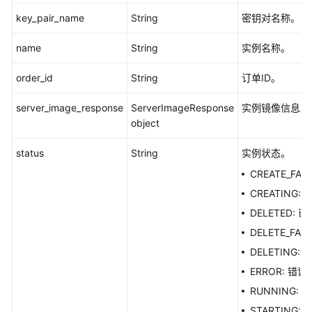
调
用
key_pair_name
String
密钥对名称。
name
镜
String
实例名称。
像
order_id
String
订单ID。
管
理
server_image_response
ServerImageResponse
实例镜像信息。
object
算
力
status
String
实例状态。
资
源
CREATE_FA
管
CREATING:
理
DELETED: 
DELETE_FA
权
限
DELETING:
管
ERROR: 错误
理
RUNNING:
STARTING: