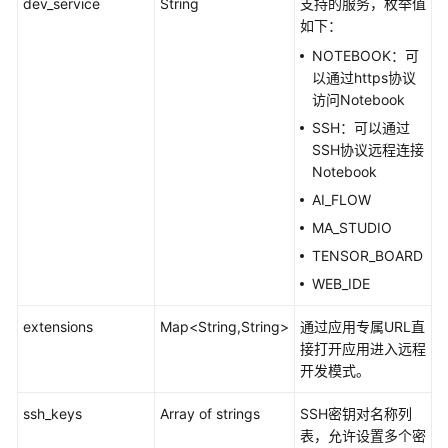
dev_service
String
支持的服务，枚举值
管
如下：
理
NOTEBOOK：可
以通过https协议
轻
访问Notebook
量
SSH：可以通过
算
SSH协议远程连接
力
Notebook
节
点
AI_FLOW
生
MA_STUDIO
命
TENSOR_BOARD
周
WEB_IDE
期
管
extensions
Map<String,String>
通过应用专属URL直
理
接打开应用进入远程
开发模式。
轻
量
ssh_keys
Array of strings
SSH密钥对名称列
算
表，允许设置多个密
力