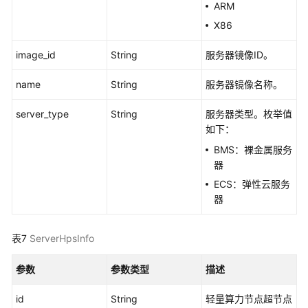
询
ARM
轻
X86
量
算
image_id
String
服务器镜像ID。
力
节
name
String
服务器镜像名称。
点
实
server_type
String
服务器类型。枚举值
例
如下：
详
BMS：裸金属服务
情
器
ECS：弹性云服务
删
器
除
轻
量
表7
ServerHpsInfo
算
力
参数
参数类型
描述
节
点
id
String
轻量算力节点超节点