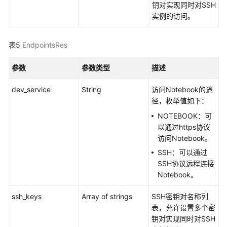
钥对实现同时对SSH
节
实例的访问。
点
生
命
表5
EndpointsRes
周
期
参数
参数类型
描述
管
理
dev_service
String
访问Notebook的途
应
径，枚举值如下：
用
NOTEBOOK：可
示
以通过https协议
例
访问Notebook。
SSH：可以通过
查
SSH协议远程连接
询
Notebook。
用
户
ssh_keys
Array of strings
SSH密钥对名称列
所
表，允许设置多个密
有
钥对实现同时对SSH
轻