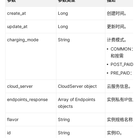
开
发
create_at
Long
创建时间。
模
update_at
Long
更新时间。
型
训
charging_mode
String
计费模式。
练
COMMON
推
和按需
理
POST_PAI
部
PRE_PAID
署
cloud_server
CloudServer object
云服务信息。
模
型
endpoints_response
Array of Endpoints
实例私有IP信息
评
objects
测
flavor
String
实例规格名称。
模
型
id
String
实例ID。