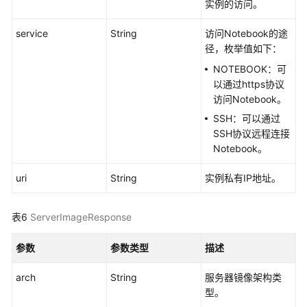
实例的访问。
量
算
service
String
访问Notebook的途
力
径，枚举值如下：
节
点
NOTEBOOK：可
实
以通过https协议
例
访问Notebook。
列
SSH：可以通过
表
SSH协议远程连接
Notebook。
创
建
uri
String
实例私有IP地址。
轻
量
表6
ServerImageResponse
算
力
参数
参数类型
描述
节
点
arch
String
服务器镜像架构类
型。
查