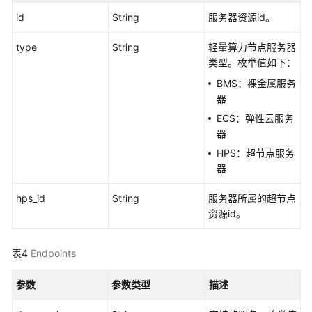
选）
本
id
String
服务器资源id。
地
type
服
String
轻量算力节点服务器
务
类型。枚举值如下：
器
BMS：裸金属服务
安
器
装
ECS：弹性云服务
ModelArts
器
SDK
HPS：超节点服务
器
Session
鉴
hps_id
String
服务器所属的超节点
权
资源id。
OBS
管
表4
Endpoints
理
参数
参数类型
描述
训
练