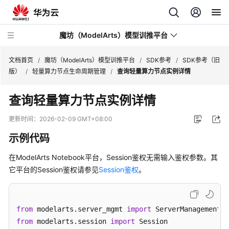
魔坊（ModelArts）模型训推平台
文档首页
/
魔坊（ModelArts）模型训推平台
/
SDK参考
/
SDK参考（旧
版）
/
轻量算力节点生命周期管理
/
查询轻量算力节点实例详情
最
查询轻量算力节点实例详情
新
动
更新时间：
2026-02-09 GMT+08:00
态
示例代码
服
在ModelArts Notebook平台，Session鉴权无需输入鉴权参数。其
务
它平台的Session鉴权请参见
Session鉴权
。
公
告
产
from
 modelarts.server_mgmt 
import
品
from
 modelarts.session 
import
 Session
