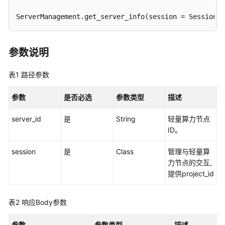
介
绍
ServerManagement.get_server_info(session = Session()
计
费
参数说明
说
明
表1
路径参数
快
参数
是否必选
参数类型
描述
速
入
server_id
是
String
轻量算力节点
门
ID。
数
session
是
Class
管理与轻量算
据
力节点的交互,
准
提供project_id
备
表2
响应Body参数
模
型
参数
参数类型
描述