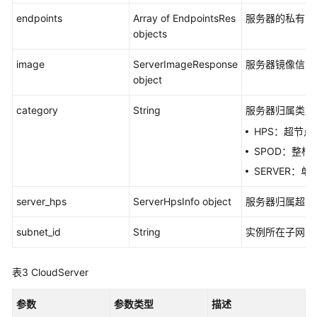
参
考
endpoints
Array of EndpointsRes
服务器的私有I
（旧
objects
版）
image
ServerImageResponse
服务器镜像信息
object
文
档
category
String
服务器归属类型
导
读
HPS：超节点
SPOD：整柜
SDK
SERVER：
简
介
server_hps
ServerHpsInfo object
服务器归属超节
快
subnet_id
String
实例所在子网的I
速
开
始
表3
CloudServer
（可
参数
参数类型
描述