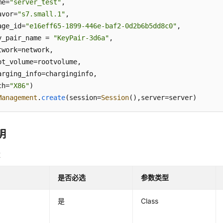
me=
"server_test"
,

avor=
"s7.small.1"
,

age_id=
"e16eff65-1899-446e-baf2-0d2b6b5dd8c0"
,

y_pair_name = 
"KeyPair-3d6a"
,

twork=network,

ot_volume=rootvolume,

arging_info=charginginfo,

ch=
"X86"
Management
.
create
(session=
Session
(),server=server)
明
数
是否必选
参数类型
是
Class