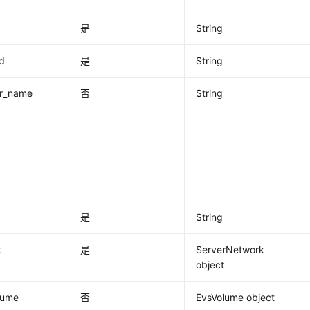
是
String
d
是
String
ir_name
否
String
是
String
k
是
ServerNetwork
object
lume
否
EvsVolume object