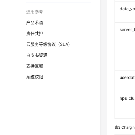
data_v
通用参考
产品术语
server_
责任共担
云服务等级协议（SLA）
白皮书资源
支持区域
系统权限
userdat
hps_clu
表3
Chargin