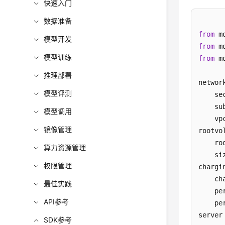
快速入门
数据准备
from
 m
模型开发
from
 m
模型训练
from
 m
推理部署
networ
模型评测
    se
    su
模型调用
    vp
镜像管理
rootvo
    ro
算力资源管理
    si
权限管理
chargi
    ch
最佳实践
    pe
API参考
    pe
server
SDK参考