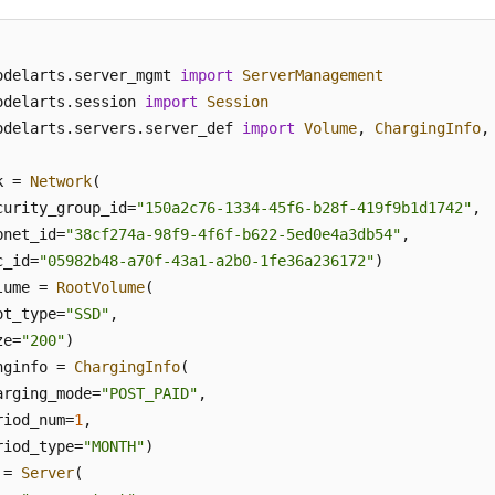
odelarts.
server_mgmt
import
ServerManagement
odelarts.
session
import
Session
odelarts.
servers
.
server_def
import
Volume
, 
ChargingInfo
,
k = 
Network
(

curity_group_id=
"150a2c76-1334-45f6-b28f-419f9b1d1742"
,

bnet_id=
"38cf274a-98f9-4f6f-b622-5ed0e4a3db54"
,

c_id=
"05982b48-a70f-43a1-a2b0-1fe36a236172"
)

lume = 
RootVolume
(

ot_type=
"SSD"
,

ze=
"200"
)

nginfo = 
ChargingInfo
(

arging_mode=
"POST_PAID"
,

riod_num=
1
,

riod_type=
"MONTH"
)

 = 
Server
(
