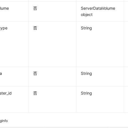
olume
否
ServerDataVolume
object
type
否
String
a
否
String
ster_id
否
String
gInfo