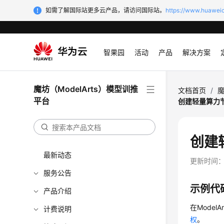
如需了解国际站更多云产品，请访问国际站。
https://www.huaweic
智果园
活动
产品
解决方案
魔坊（ModelArts）模型训推
文档首页
/
魔
平台
创建轻量算力
创建
最新动态
更新时间
服务公告
示例代
产品介绍
在Model
计费说明
权
。