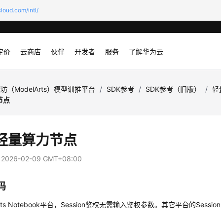
loud.com/intl/
定价
云商店
伙伴
开发者
服务
了解华为云
坊（ModelArts）模型训推平台
/
SDK参考
/
SDK参考（旧版）
/
轻
节点
轻量算力节点
：
2026-02-09 GMT+08:00
码
Arts Notebook平台，Session鉴权无需输入鉴权参数。其它平台的Sessi