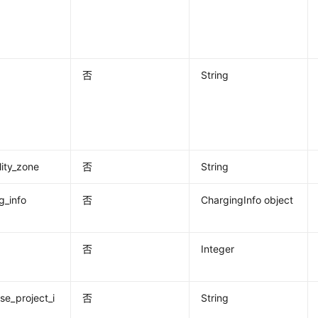
否
String
lity_zone
否
String
g_info
否
ChargingInfo object
否
Integer
ise_project_i
否
String