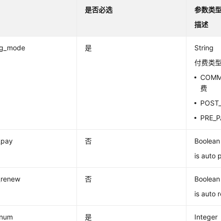
是否必选
参数类
描述
ng_mode
是
String
付费类
COM
费
POST
PRE_
_pay
否
Boolean
is auto 
_renew
否
Boolean
is auto 
_num
是
Integer