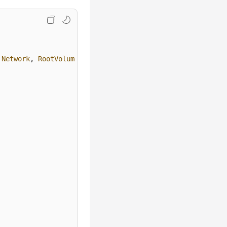
 
Network
, 
RootVolume
, 
DataVolume
, 
Server
, 
Tag
, 
ImageBody