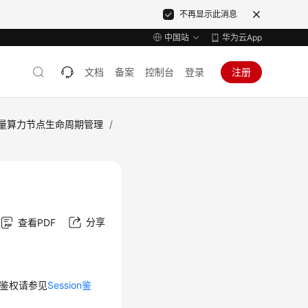
不再显示此消息
中国站
华为云App
文档
备案
控制台
登录
注册
量算力节点生命周期管理
/
分享
查看PDF
on鉴权请参见
Session鉴