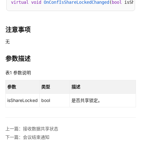
介
virtual
void
OnConfIsShareLockedChanged
(
bool
 isShar
绍
计
费
注意事项
说
无
明
购
参数描述
买
指
表1
参数说明
南
参数
类型
描述
快
速
isShareLocked
bool
是否共享锁定。
入
门
管
上一篇：接收数据共享状态
理
下一篇：会议结束通知