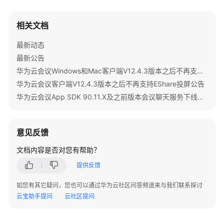
员
指
南
相关文档
最新动态
视
频
最新公告
会
华为云会议Windows和Mac客户端V12.4.3版本之后不再支持IdeaShare投屏公告
议
华为云会议客户端V12.4.3版本之后不再支持EShare投屏公告
用
华为云会议App SDK 90.11.X及之前版本会议聊天服务下线公告
户
指
南
意见反馈
网
文档内容是否对您有帮助？
络
提供反馈
研
讨
如您有其它疑问，您也可以通过华为云社区问答频道来与我们联系探讨
会
云宝助手提问
云社区提问
用
户
指