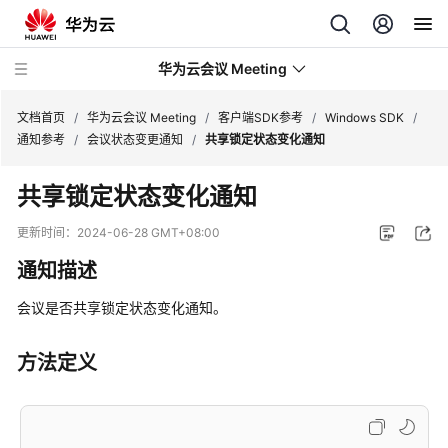
华为云会议 Meeting
文档首页
/
华为云会议 Meeting
/
客户端SDK参考
/
Windows SDK
/
通知参考
/
会议状态变更通知
/
共享锁定状态变化通知
最
共享锁定状态变化通知
新
动
更新时间：
2024-06-28 GMT+08:00
态
通知描述
服
会议是否共享锁定状态变化通知。
务
公
告
方法定义
产
品