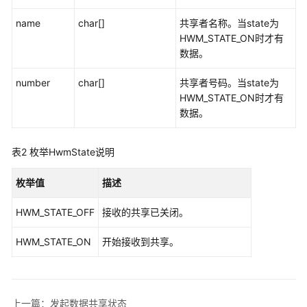
入
门
name
char[]
共享者名称。当state为
HWM_STATE_ON时才有
管
数据。
理
number
员
char[]
共享者号码。当state为
指
HWM_STATE_ON时才有
南
数据。
视
表2
枚举HwmState说明
频
会
枚举值
描述
议
用
HWM_STATE_OFF
接收的共享已关闭。
户
指
HWM_STATE_ON
开始接收到共享。
南
网
络
上一篇：发起数据共享状态