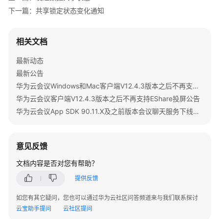
研
下一篇：共享锁定状态变化通知
讨
会
用
相关文档
户
指
最新动态
南
最新公告
华为云会议Windows和Mac客户端V12.4.3版本之后不再支持IdeaShare投屏公告
智
华为云会议客户端V12.4.3版本之后不再支持EShare投屏公告
能
华为云会议App SDK 90.11.X及之前版本会议聊天服务下线公告
会
议
室
用
意见反馈
户
文档内容是否对您有帮助？
指
南
提供反馈
如您有其它疑问，您也可以通过华为云社区问答频道来与我们联系探讨
开
云宝助手提问
云社区提问
发