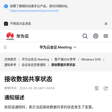
如需了解国际站更多云产品，请访问国际站。
https://www.huaweicloud.com/intl/
不再显示此消息
华为云会议 Meeting
文档首页
/
华为云会议 Meeting
/
客户端SDK参考
/
Windows SDK
/
通知参考
/
会议状态变更通知
/
接收数据共享状态
最
接收数据共享状态
新
动
更新时间：
2024-06-28 GMT+08:00
态
通知描述
服
收到该通知时，表示当前接收数据共享的状态发生了变更。
务