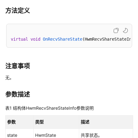
公
告
方法定义
产
品
介
virtual
void
OnRecvShareState
(HwmRecvShareStateInfo
绍
计
费
注意事项
说
无。
明
购
参数描述
买
指
表1
结构体HwmRecvShareStateInfo参数说明
南
参数
类型
描述
快
速
state
HwmState
共享状态。