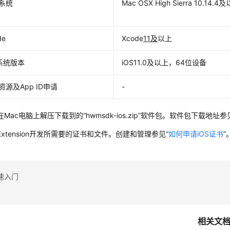
系统
Mac OSX High Sierra 10.14.4
de
Xcode
11
及
以上
S系统版本
iOS11.0及以上，64位设备
资源及App ID申请
-
在Mac电脑上解压下载到的
“hwmsdk-ios.zip”
软件包。软件包下载地址参见
xtension开发所需要的证书和文件。创建和管理参见“
如何申请iOS证书
”
速入门
相关文