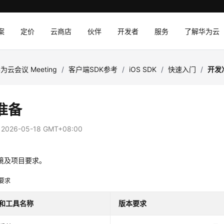
案
定价
云商店
伙伴
开发者
服务
了解华为云
为云会议 Meeting
/
客户端SDK参考
/
iOS SDK
/
快速入门
/
开发
准备
：
2026-05-18 GMT+08:00
境及项目要求。
要求
和工具名称
版本要求