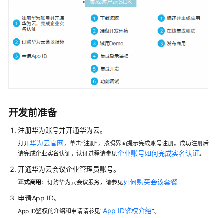
公
告
产
品
介
绍
计
费
开发前准备
说
明
注册华为账号并开通华为云。
华为云官网
打开
，单击“注册”，按照界面提示完成账号注册。成功注册后
购
企业账号如何完成实名认证
请完成企业实名认证，认证过程请参见
。
买
指
开通华为云会议企业管理员账号。
南
如何购买会议套餐
正式商用
：订购华为云会议服务，请参见
申请App ID。
快
App ID鉴权介绍
速
App ID鉴权的介绍和申请请参见“
”。