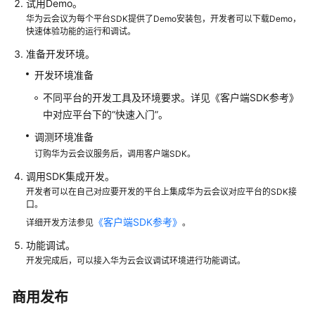
与
试用Demo。
集
华为云会议为每个平台SDK提供了Demo安装包，开发者可以下载Demo，
快速体验功能的运行和调试。
成
准备开发环境。
开
开发环境准备
发
指
不同平台的开发工具及环境要求。详见《客户端SDK参考》
南
中对应平台下的“快速入门”。
调测环境准备
开
订购华为云会议服务后，调用客户端SDK。
放
性
调用SDK集成开发。
简
开发者可以在自己对应要开发的平台上集成华为云会议对应平台的SDK接
口。
介
《客户端SDK参考》
详细开发方法参见
。
集
功能调试。
成
开发完成后，可以接入华为云会议调试环境进行功能调试。
华
为
商用发布
云