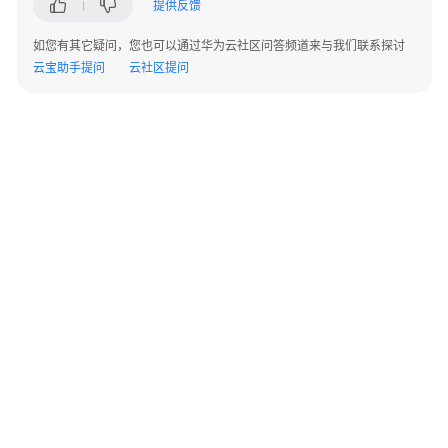
提供反馈
注
如您有其它疑问，您也可以通过华为云社区问答频道来与我们联系探讨
意
云宝助手提问
云社区提问
事
项
提
交
问
题
工
单
开
发
者
©2026 Huaweicloud.com 版权所有
黔ICP备20004760号-14
苏B2-20130048号
论
A2.B1.B2-20070312
增值电信业务经营许可证：B1.B2-20200593 | 代理域名注册服务机构：新网、西数
坛
电子营业执照
贵公网安备 52990002000093号
服