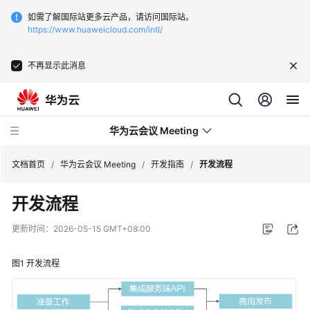
如需了解国际站更多云产品，请访问国际站。
https://www.huaweicloud.com/intl/
不再显示此消息
华为云会议 Meeting
文档首页
/
华为云会议 Meeting
/
开发指南
/
开发流程
开发流程
最
新
更新时间：
2026-05-15 GMT+08:00
动
态
图1
开发流程
服
务