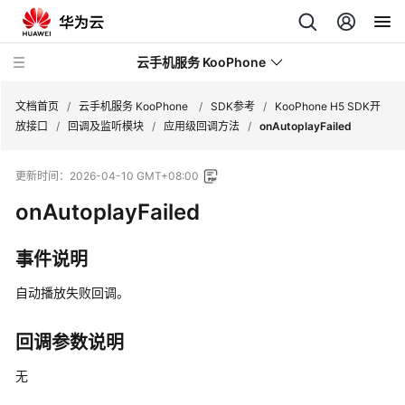
云手机服务 KooPhone
文档首页
/
云手机服务 KooPhone
/
SDK参考
/
KooPhone H5 SDK开
放接口
/
回调及监听模块
/
应用级回调方法
/
onAutoplayFailed
最
更新时间：
2026-04-10 GMT+08:00
新
动
onAutoplayFailed
态
事件说明
产
品
自动播放失败回调。
介
绍
回调参数说明
计
无
费