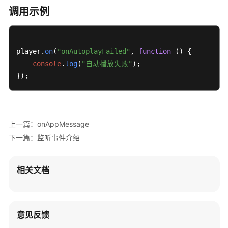
说
调用示例
明
快
速
player.
on
(
"onAutoplayFailed"
, 
function
 (
) {

入
console
.
log
(
"自动播放失败"
);

门
});
用
户
指
上一篇：onAppMessage
南
下一篇：监听事件介绍
开
发
相关文档
指
南
API
意见反馈
参