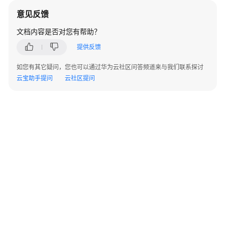
指
意见反馈
南
文档内容是否对您有帮助？
API
提供反馈
参
考
如您有其它疑问，您也可以通过华为云社区问答频道来与我们联系探讨
云宝助手提问
云社区提问
SDK
参
考
KooPhone
端
侧
SDK
概
述
KooPhone
端