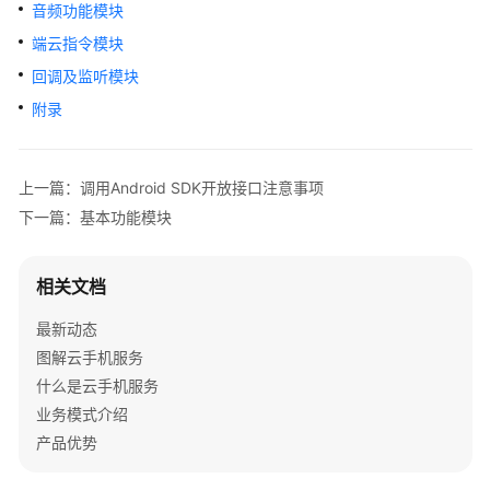
介
音频功能模块
绍
端云指令模块
回调及监听模块
计
费
附录
说
明
上一篇：调用Android SDK开放接口注意事项
快
下一篇：基本功能模块
速
入
门
相关文档
最新动态
用
户
图解云手机服务
指
什么是云手机服务
南
业务模式介绍
产品优势
开
发