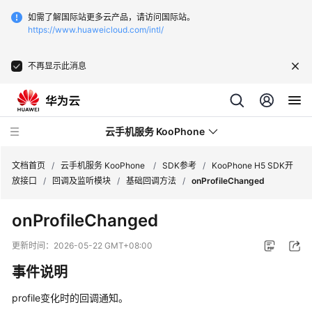
如需了解国际站更多云产品，请访问国际站。
https://www.huaweicloud.com/intl/
不再显示此消息
云手机服务 KooPhone
文档首页
/
云手机服务 KooPhone
/
SDK参考
/
KooPhone H5 SDK开
放接口
/
回调及监听模块
/
基础回调方法
/
onProfileChanged
最
onProfileChanged
新
动
更新时间：
2026-05-22 GMT+08:00
态
事件说明
产
profile变化时的回调通知。
品