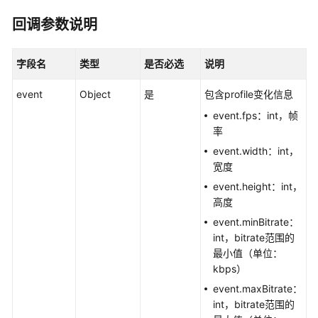
介
绍
回调参数说明
计
字段名
类型
是否必选
说明
费
说
event
Object
是
包含profile变化信息
明
event.fps：int，帧
率
快
速
event.width：int，
入
宽度
门
event.height：int，
高度
用
event.minBitrate：
户
int，bitrate范围的
指
最小值（单位：
南
kbps）
event.maxBitrate：
开
int，bitrate范围的
发