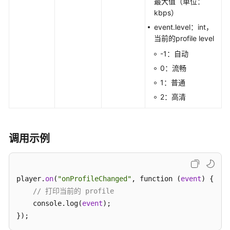
最大值（单位：
指
kbps）
南
event.level：int，
当前的profile level
API
参
-1：自动
考
0：流畅
1：普通
SDK
参
2：高清
考
KooPhone
调用示例
端
侧
SDK
概
player.
on
(
"onProfileChanged"
, function (
event
) {

述
// 打印当前的 profile
    console.log(
event
);

KooPhone
});
端