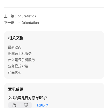
侧
SDK
功
上一篇：onStatistics
能
下一篇：onOrientation
矩
阵
相关文档
KooPhone
Android
最新动态
SDK
图解云手机服务
开
什么是云手机服务
放
业务模式介绍
接
口
产品优势
KooPhone
H5
意见反馈
SDK
文档内容是否对您有帮助？
开
放
提供反馈