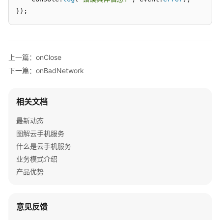
考
});
SDK
参
考
上一篇：onClose
KooPhone
下一篇：onBadNetwork
端
侧
SDK
相关文档
概
最新动态
述
图解云手机服务
KooPhone
什么是云手机服务
端
业务模式介绍
侧
产品优势
SDK
功
能
意见反馈
矩
阵