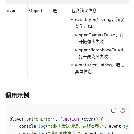
说
明
event
Object
是
包含错误信息
event.type：string，错误
快
类型，如：
速
入
openCameraFailed：打
门
开摄像头失败
openMicrophoneFailed：
用
打开麦克风失败
户
event.error：string，错误
指
具体信息
南
开
发
调用示例
指
南
player.on(
"onError"
, 
function
(event)
 {

API
    console.
log
(
"sdk内发送错误，错误类型:"
, event.
type
参
    console.
log
(
"错误具体信息:"
, event.
error
);
