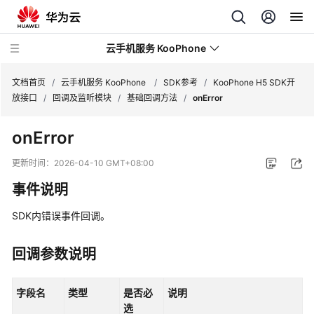
云手机服务 KooPhone
文档首页
/
云手机服务 KooPhone
/
SDK参考
/
KooPhone H5 SDK开
放接口
/
回调及监听模块
/
基础回调方法
/
onError
最
onError
新
动
更新时间：
2026-04-10 GMT+08:00
态
事件说明
产
SDK内错误事件回调。
品
介
绍
回调参数说明
计
字段名
类型
是否必
说明
费
选