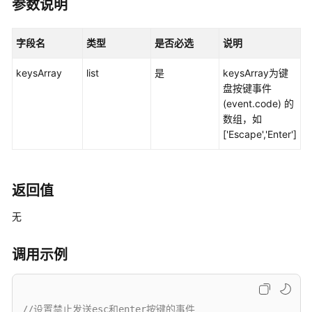
说
参数说明
明
字段名
类型
是否必选
说明
快
速
keysArray
list
是
keysArray为键
入
盘按键事件
门
(event.code) 的
数组，如
用
['Escape','Enter']
户
指
南
返回值
开
无
发
指
南
调用示例
API
参
//设置禁止发送esc和enter按键的事件