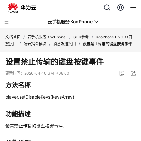
云手机服务 KooPhone
文档首页
/
云手机服务 KooPhone
/
SDK参考
/
KooPhone H5 SDK开
放接口
/
端云指令模块
/
消息发送接口
/
设置禁止传输的键盘按键事件
最
设置禁止传输的键盘按键事件
新
动
更新时间：
2026-04-10 GMT+08:00
态
方法名称
产
player.setDisableKeys(keysArray)
品
介
绍
功能描述
设置禁止传输的键盘按键事件。
计
费