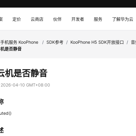
案
定价
云商店
伙伴
开发者
服务
了解华为云
手机服务 KooPhone
/
SDK参考
/
KooPhone H5 SDK开放接口
/
音
云机是否静音
云机是否静音
：
2026-04-10 GMT+08:00
称
uted()
述