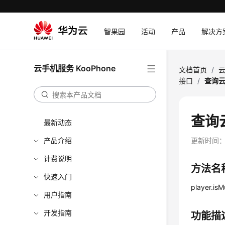
智果园
活动
产品
解决方
云手机服务 KooPhone
文档首页
/
云
接口
/
查询
查询
最新动态
产品介绍
更新时间
计费说明
方法名
快速入门
player.isM
用户指南
开发指南
功能描