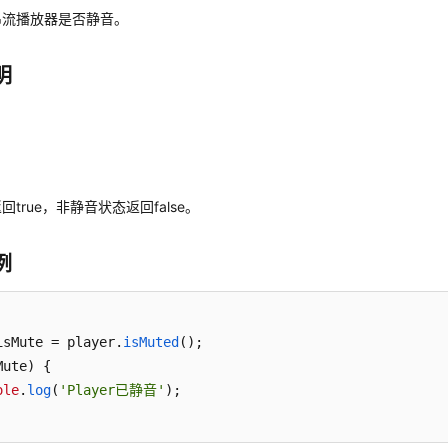
串流播放器是否静音。
明
true，非静音状态返回false。
例
isMute = player.
isMuted
ute) {

ole
.
log
(
'Player已静音'
);
