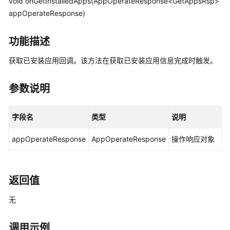
void onGetInstalledApps(AppOperateResponse<GetAppsRsp>
介
appOperateResponse)
绍
计
功能描述
费
获取已安装应用回调。该方法在获取已安装应用信息完成时触发。
说
明
参数说明
快
速
字段名
类型
说明
入
门
appOperateResponse
AppOperateResponse
操作响应对象
用
户
指
返回值
南
无
开
发
调用示例