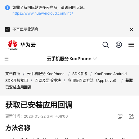
如需了解国际站更多云产品，请访问国际站。
https://www.huaweicloud.com/intl/
不再显示此消息
云手机服务 KooPhone
文档首页
/
云手机服务 KooPhone
/
SDK参考
/
KooPhone Android
SDK开放接口
/
回调及监听模块
/
应用级回调方法（App Level）
/
获取
已安装应用回调
最
新
获取已安装应用回调
动
态
更新时间：
2026-05-22 GMT+08:00
方法名称
产
品