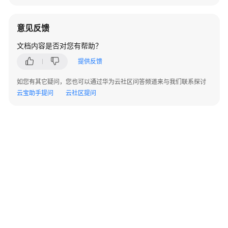
块
视
意见反馈
频
文档内容是否对您有帮助？
功
能
提供反馈
模
如您有其它疑问，您也可以通过华为云社区问答频道来与我们联系探讨
块
云宝助手提问
云社区提问
音
频
功
能
模
块
端
云
指
令