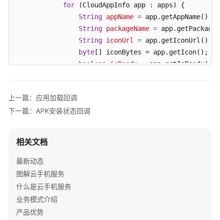
侧
for
 (CloudAppInfo app : apps) { 

SDK
String
appName
=
 app.getAppName();  

功
String
packageName
=
 app.getPackageN
能
String
iconUrl
=
 app.getIconUrl();  
矩
byte
[] iconBytes = app.getIcon();  
阵
boolean
isReady
=
 app.getIsReady(); 
// ... 业务逻辑处理 
KooPhone
            } 

Android
上一篇：应用加载回调
        } 
else
 { 

SDK
下一篇：APK安装状态回调
// 处理接口调用失败（如网络异常、参数错误等）
开
String
errorMsg
=
 response.getErrorMsg()
放
int
errorCode
=
 response.getErrorCode();
接
相关文档
口
        } 

    } 

最新动态
基
}); 

图解云手机服务
本
什么是云手机服务
功
// 3. 调用接口 
业务模式介绍
能
CloudPhoneClient.getInstalledApps(req); 
产品优势
模