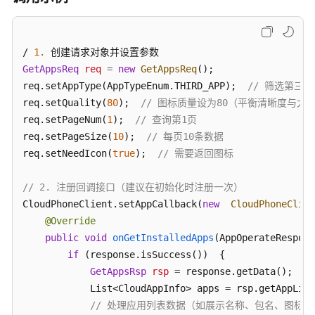
指
南
/ 
1.
API
GetAppsReq
参
req
=
new
GetAppsReq
(); 

考
req.setAppType(AppTypeEnum.THIRD_APP);  
// 筛选第三方
req.setQuality(
80
);  
// 图标质量设为80（平衡清晰度与大小
SDK
req.setPageNum(
1
);  
// 查询第1页 
参
req.setPageSize(
10
);  
// 每页10条数据 
考
req.setNeedIcon(
true
);  
// 需要返回图标 
KooPhone
// 2. 注册回调接口（建议在初始化时注册一次） 
端
CloudPhoneClient.setAppCallback(
new
CloudPhoneClien
侧
@Override
SDK
public
void
onGetInstalledApps
(AppOperateRespons
概
if
 (response.isSuccess())  { 

述
GetAppsRsp
rsp
=
 response.getData();  

            List<CloudAppInfo> apps = rsp.getAppList
KooPhone
// 处理应用列表数据（如展示名称、包名、图标等
端