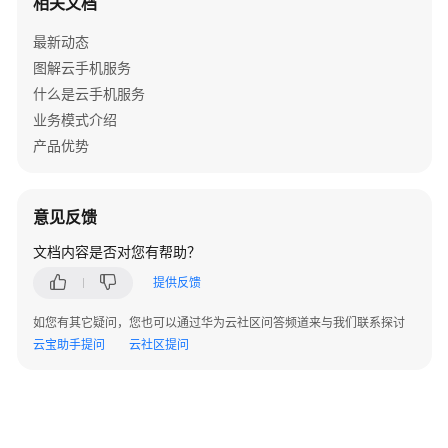
相关文档
最新动态
KooPhone
图解云手机服务
Android
SDK
什么是云手机服务
开
业务模式介绍
放
产品优势
接
口
意见反馈
基
本
文档内容是否对您有帮助？
功
提供反馈
能
模
如您有其它疑问，您也可以通过华为云社区问答频道来与我们联系探讨
块
云宝助手提问
云社区提问
视
频
功
能