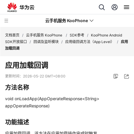
云手机服务 KooPhone
文档首页
/
云手机服务 KooPhone
/
SDK参考
/
KooPhone Android
SDK开放接口
/
回调及监听模块
/
应用级回调方法（App Level）
/
应用
加载回调
最
新
应用加载回调
动
态
更新时间：
2026-05-22 GMT+08:00
方法名称
产
品
void onLoadApp(AppOperateResponse<String>
介
appOperateResponse)
绍
计
功能描述
费
应用加载回调。该方法在应用加载操作完成时触发。