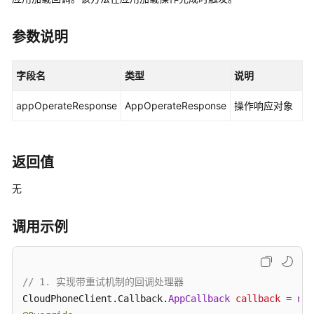
说
明
参数说明
快
速
字段名
类型
说明
入
门
appOperateResponse
AppOperateResponse
操作响应对象
用
户
指
返回值
南
无
开
发
调用示例
指
南
// 1. 实现带重试机制的回调处理器
API
CloudPhoneClient.Callback.
参
AppCallback
callback
=
new