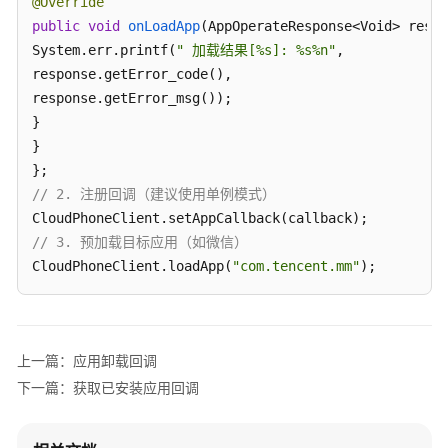
考
@Override
public
void
onLoadApp
(AppOperateResponse<Void> respo
SDK
System.err.printf(
" 加载结果[%s]: %s%n"
,

参
response.getError_code(),

考
response.getError_msg());

}

KooPhone
}

端
侧
// 2. 注册回调（建议使用单例模式）
SDK
概
// 3. 预加载目标应用（如微信）
述
CloudPhoneClient.loadApp(
"com.tencent.mm"
);
KooPhone
端
侧
SDK
上一篇：应用卸载回调
功
下一篇：获取已安装应用回调
能
矩
阵