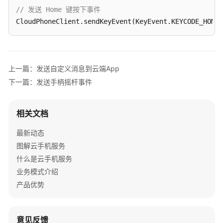
考
// 发送 Home 键按下事件
CloudPhoneClient
.sendKeyEvent
(KeyEvent.KEYCODE_HOME,
SDK
参
考
上一篇：发送自定义消息到云端App
KooPhone
端
下一篇：发送手柄摇杆事件
侧
SDK
概
相关文档
述
最新动态
图解云手机服务
KooPhone
端
什么是云手机服务
侧
业务模式介绍
SDK
产品优势
功
能
矩
意见反馈
阵