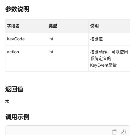
说
明
参数说明
快
字段名
类型
说明
速
入
keyCode
int
按键值
门
action
int
按键动作，可以使用
用
系统定义的
户
KeyEvent常量
指
南
开
返回值
发
无
指
南
调用示例
API
参