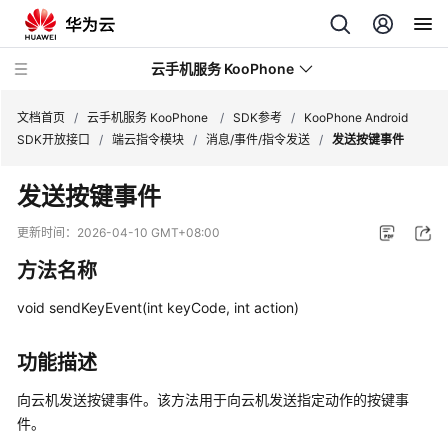
云手机服务 KooPhone
文档首页
/
云手机服务 KooPhone
/
SDK参考
/
KooPhone Android
SDK开放接口
/
端云指令模块
/
消息/事件/指令发送
/
发送按键事件
最
发送按键事件
新
动
更新时间：
2026-04-10 GMT+08:00
态
方法名称
产
void sendKeyEvent(int keyCode, int action)
品
介
绍
功能描述
向云机发送按键事件。该方法用于向云机发送指定动作的按键事
计
件。
费