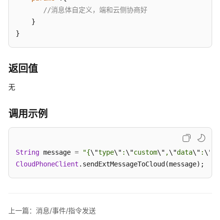
指
//消息体自定义，端和云侧协商好
南
}
}
API
参
考
返回值
SDK
无
参
考
调用示例
KooPhone
端
侧
String
 message 
=
"{
\"
type
\"
:
\"
custom
\"
,
\"
data
\"
:
\"
he
SDK
CloudPhoneClient
.sendExtMessageToCloud(message);
概
述
KooPhone
上一篇：消息/事件/指令发送
端