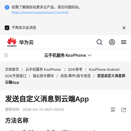
如需了解国际站更多云产品，请访问国际站。
https://www.huaweicloud.com/intl/
不再显示此消息
云手机服务 KooPhone
文档首页
/
云手机服务 KooPhone
/
SDK参考
/
KooPhone Android
SDK开放接口
/
端云指令模块
/
消息/事件/指令发送
/
发送自定义消息到
云端App
最
新
发送自定义消息到云端App
动
态
更新时间：
2026-04-10 GMT+08:00
方法名称
产
品