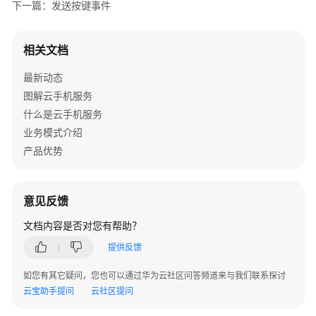
下一篇：发送按键事件
侧
SDK
功
相关文档
能
矩
最新动态
阵
图解云手机服务
什么是云手机服务
KooPhone
业务模式介绍
Android
SDK
产品优势
开
放
接
意见反馈
口
文档内容是否对您有帮助？
基
提供反馈
本
功
如您有其它疑问，您也可以通过华为云社区问答频道来与我们联系探讨
能
云宝助手提问
云社区提问
模