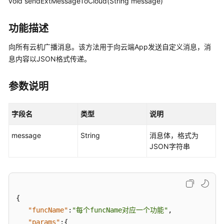
void sendExtMessageToCloud(String message)
介
绍
功能描述
计
向所有云机广播消息。该方法用于向云端App发送自定义消息，消
费
息内容以JSON格式传递。
说
明
参数说明
快
速
字段名
类型
说明
入
门
message
String
消息体，格式为
JSON字符串
用
户
指
南
{
开
"funcName"
:
"每个funcName对应一个功能"
,
发
"params"
:
{