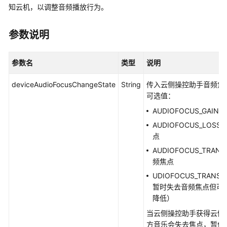
说
知云机，以调整音频播放行为。
明
参数说明
快
速
入
参数名
类型
说明
门
deviceAudioFocusChangeState
String
传入云侧操控助手音频焦
用
可选值：
户
AUDIOFOCUS_GAI
指
南
AUDIOFOCUS_LO
点
开
AUDIOFOCUS_TRA
发
频焦点
指
UDIOFOCUS_TRANSI
南
暂时失去音频焦点但可
降低）
API
当云侧操控助手获得云侧
参
方音乐会失去焦点，暂停