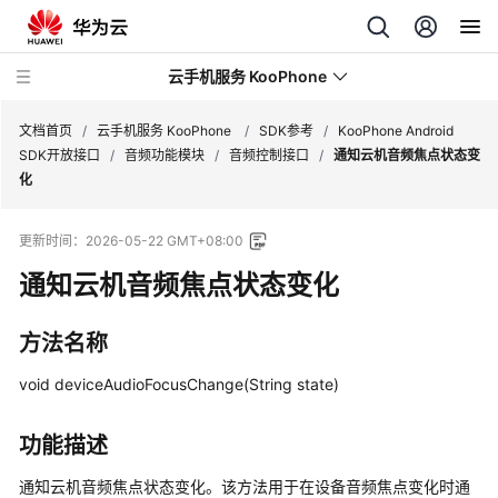
云手机服务 KooPhone
文档首页
/
云手机服务 KooPhone
/
SDK参考
/
KooPhone Android
SDK开放接口
/
音频功能模块
/
音频控制接口
/
通知云机音频焦点状态变
化
最
新
更新时间：
2026-05-22 GMT+08:00
动
态
通知云机音频焦点状态变化
产
方法名称
品
介
void deviceAudioFocusChange(String state)
绍
功能描述
计
费
通知云机音频焦点状态变化。该方法用于在设备音频焦点变化时通