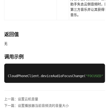
考
助手失去云侧音频时，操
第三方音乐并让其获得音
SDK
音乐。
参
考
KooPhone
返回值
端
无
侧
SDK
概
调用示例
述
KooPhone
CloudPhoneClient.deviceAudioFocusChange(
"FOCUSED"
);
端
侧
SDK
功
能
上一篇：设置云机音量
矩
下一篇：设置播放器当前音频流的音量大小
阵