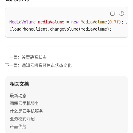
指
南
MediaVolume
mediaVolume
=
new
MediaVolume
(
0.7f
); 
//
API
CloudPhoneClient.changeVolume(mediaVolume);
参
考
SDK
参
上一篇：设置静音状态
考
下一篇：通知云机音频焦点状态变化
KooPhone
端
相关文档
侧
最新动态
SDK
概
图解云手机服务
述
什么是云手机服务
业务模式介绍
KooPhone
产品优势
端