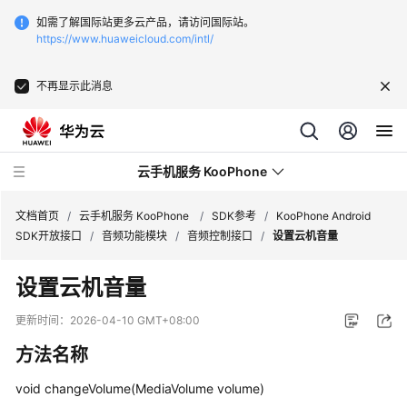
如需了解国际站更多云产品，请访问国际站。
https://www.huaweicloud.com/intl/
不再显示此消息
云手机服务 KooPhone
文档首页
/
云手机服务 KooPhone
/
SDK参考
/
KooPhone Android
SDK开放接口
/
音频功能模块
/
音频控制接口
/
设置云机音量
最
设置云机音量
新
动
更新时间：
2026-04-10 GMT+08:00
态
方法名称
产
void changeVolume(MediaVolume volume)
品