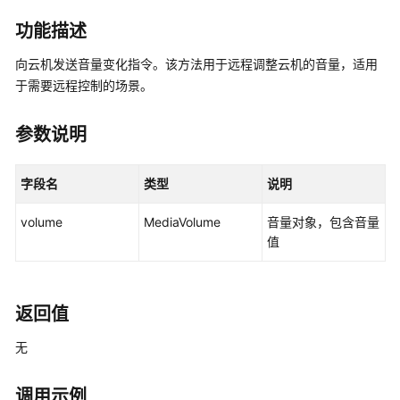
介
绍
功能描述
向云机发送音量变化指令。该方法用于远程调整云机的音量，适用
计
于需要远程控制的场景。
费
说
明
参数说明
快
字段名
类型
说明
速
入
volume
MediaVolume
音量对象，包含音量
门
值
用
户
指
返回值
南
无
开
发
调用示例