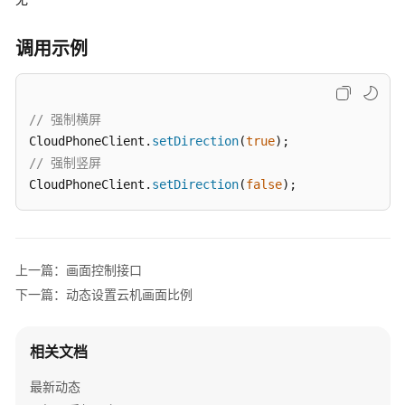
指
南
调用示例
API
参
考
// 强制横屏
CloudPhoneClient.
setDirection
(
true
SDK
// 强制竖屏
参
CloudPhoneClient.
setDirection
(
false
);
考
KooPhone
端
上一篇：画面控制接口
侧
SDK
下一篇：动态设置云机画面比例
概
述
相关文档
KooPhone
最新动态
端