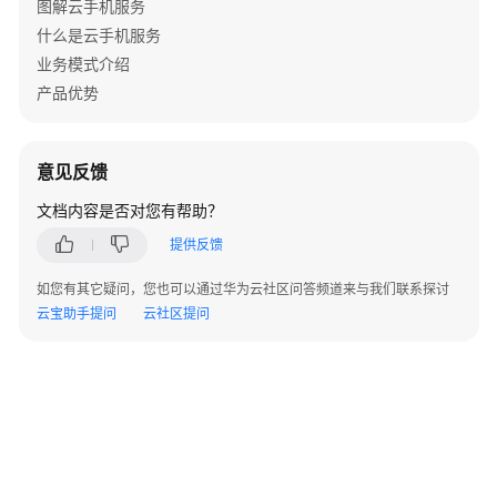
图解云手机服务
侧
什么是云手机服务
SDK
功
业务模式介绍
能
产品优势
矩
阵
意见反馈
KooPhone
Android
文档内容是否对您有帮助？
SDK
提供反馈
开
放
如您有其它疑问，您也可以通过华为云社区问答频道来与我们联系探讨
接
云宝助手提问
云社区提问
口
基
本
功
能
模