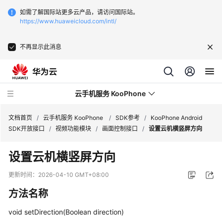
如需了解国际站更多云产品，请访问国际站。
https://www.huaweicloud.com/intl/
不再显示此消息
云手机服务 KooPhone
文档首页
/
云手机服务 KooPhone
/
SDK参考
/
KooPhone Android
SDK开放接口
/
视频功能模块
/
画面控制接口
/
设置云机横竖屏方向
最
设置云机横竖屏方向
新
动
更新时间：
2026-04-10 GMT+08:00
态
方法名称
产
void setDirection(Boolean direction)
品