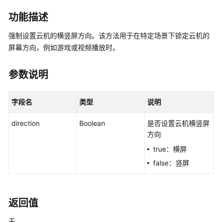
介
绍
功能描述
强制设置云机的横竖屏方向。该方法用于在特定场景下锁定云机的
计
屏幕方向，例如游戏或视频播放时。
费
说
明
参数说明
快
字段名
类型
说明
速
入
direction
Boolean
是否设置云机横竖屏
门
方向
用
true：横屏
户
false：竖屏
指
南
返回值
开
发
无