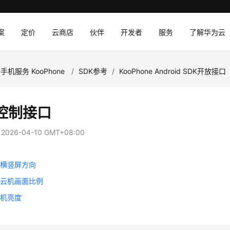
案
定价
云商店
伙伴
开发者
服务
了解华为云
手机服务 KooPhone
/
SDK参考
/
KooPhone Android SDK开放接口
控制接口
：
2026-04-10 GMT+08:00
机横竖屏方向
置云机画面比例
手机亮度