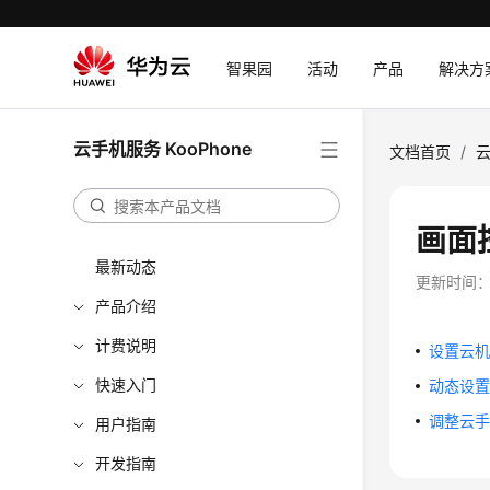
智果园
活动
产品
解决方
云手机服务 KooPhone
文档首页
/
云
画面
最新动态
更新时间
产品介绍
计费说明
设置云
快速入门
动态设
调整云
用户指南
开发指南