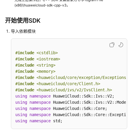
(x86)\huaweicloud-sdk-cpp-v3。
白
皮
开始使用SDK
书
资
导入依赖模块
源
支
持
#
include
<cstdlib>
#
include
<iostream>
区
#
include
<string>
域
#
include
<memory>
#
include
<huaweicloud/core/exception/Exceptions.h
系
#
include
<huaweicloud/core/Client.h>
统
#
include
<huaweicloud/ivs/v2/IvsClient.h>
权
using
namespace
限
using
namespace
using
namespace
using
namespace
using
namespace
 std;