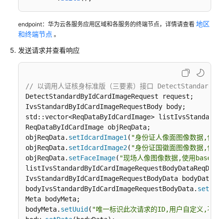
地区
endpoint：华为云各服务应用区域和各服务的终端节点，详情请查看
和终端节点
。
发送请求并查看响应
// 以调用人证核身标准版（三要素）接口 DetectStandardByI
DetectStandardByIdCardImageRequest request;

IvsStandardByIdCardImageRequestBody body;

std::vector<ReqDataByIdCardImage> listIvsStandardB
ReqDataByIdCardImage objReqData;

objReqData.
setIdcardImage1
(
"身份证人像面图像数据,使用b
objReqData.
setIdcardImage2
(
"身份证国徽面图像数据,使用b
objReqData.
setFaceImage
(
"现场人像图像数据,使用base6
listIvsStandardByIdCardImageRequestBodyDataReqDat
IvsStandardByIdCardImageRequestBodyData bodyData;

bodyIvsStandardByIdCardImageRequestBodyData.
setRe
Meta bodyMeta;

bodyMeta.
setUuid
(
"唯一标识此次请求的ID,用户自定义,不超