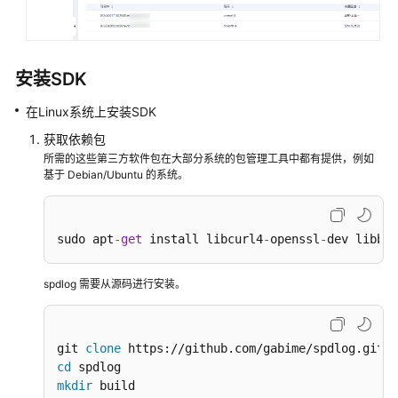
SDK
Go
SDK
安装SDK
.NET
在Linux系统上安装SDK
SDK
获取依赖包
所需的这些第三方软件包在大部分系统的包管理工具中都有提供，例如
Node.js
基于 Debian/Ubuntu 的系统。
SDK
PHP
sudo apt
-
get
 install libcurl4
-
openssl
-
dev libboo
SDK
spdlog 需要从源码进行安装。
C++
SDK
API
git 
clone
参
cd
考
mkdir