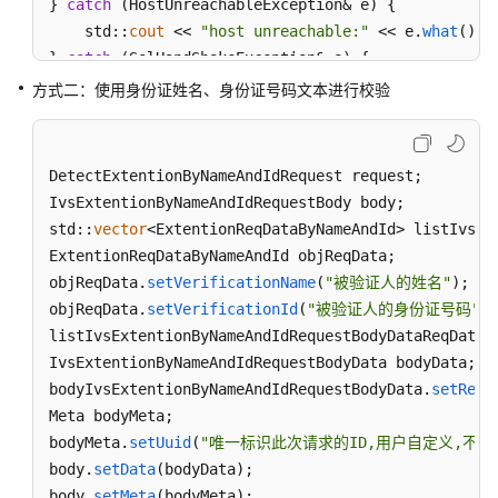
} 
catch
 (HostUnreachableException& e) {

    std::
cout
 << 
"host unreachable:"
 << e.
what
() <
} 
catch
 (SslHandShakeException& e) {

    std::
cout
 << 
"ssl handshake error:"
 << e.
what
(
方式二：使用身份证姓名、身份证号码文本进行校验
} 
catch
 (RetryOutageException& e) {

    std::
cout
 << 
"retryoutage error:"
 << e.
what
() 
} 
catch
 (CallTimeoutException& e) {

DetectExtentionByNameAndIdRequest request;

    std::
cout
 << 
"call timeout:"
 <<  e.
what
() << s
IvsExtentionByNameAndIdRequestBody body;

} 
catch
 (ServiceResponseException& e) {

std::
vector
<ExtentionReqDataByNameAndId> listIvsEx
    std::
cout
 << 
"http status code:"
 << e.
getStatu
ExtentionReqDataByNameAndId objReqData;

    std::
cout
 << 
"error code:"
 << e.
getErrorCode
()
objReqData.
setVerificationName
(
"被验证人的姓名"
);

    std::
cout
 << 
"error msg:"
 << e.
getErrorMsg
() <
objReqData.
setVerificationId
(
"被验证人的身份证号码"
);

    std::
cout
 << 
"RequestId:"
 << e.
getRequestId
() 
listIvsExtentionByNameAndIdRequestBodyDataReqData.
} 
catch
 (exception& e) {

IvsExtentionByNameAndIdRequestBodyData bodyData;

    std:cout << 
"unknown exception:"
 << e.
what
() <
bodyIvsExtentionByNameAndIdRequestBodyData.
setReqD
}

Meta bodyMeta;

std::
cout
 << 
"------request finished--------"
 << s
bodyMeta.
setUuid
(
"唯一标识此次请求的ID,用户自定义,不超过64位。
body.
setData
(bodyData);

body.
setMeta
(bodyMeta);
