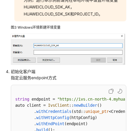
HUAWEICLOUD_SDK_AK，
HUAWEICLOUD_SDK_SK和PROJECT_ID。
图3
Windows环境新建环境变量
初始化客户端
指定云服务endpoint方式
string
 endpoint = 
"https://ivs.cn-north-4.myhuawe
auto client = 
IvsClient
::
newBuilder
()

        .
withCredentials
(std::
unique_ptr
<Credenti
        .
withHttpConfig
(httpConfig)

        .
withEndPoint
(endpoint)

        .
build
();