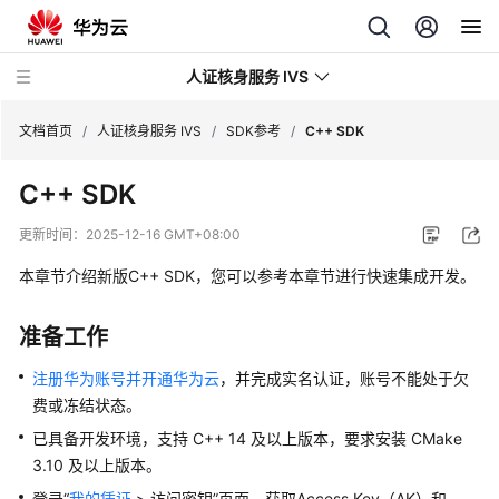
人证核身服务 IVS
文档首页
/
人证核身服务 IVS
/
SDK参考
/
C++ SDK
C++ SDK
最
新
更新时间：
2025-12-16 GMT+08:00
动
态
本章节介绍新版C++ SDK，您可以参考本章节进行快速集成开发。
产
准备工作
品
介
注册华为账号并开通华为云
，并完成实名认证，账号不能处于欠
绍
费或冻结状态。
已具备开发环境，支持 C++ 14 及以上版本，要求安装 CMake
快
3.10 及以上版本。
速
登录“
我的凭证
> 访问密钥”页面，获取Access Key（AK）和