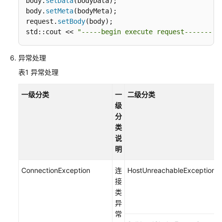
body.
setData
(bodyData);

body.
setMeta
(bodyMeta);

request.
setBody
(body);

std::cout << 
"-----begin execute request-------"
 
异常处理
表1
异常处理
一级分类
一
二级分类
级
分
类
说
明
ConnectionException
连
HostUnreachableException
接
类
异
常