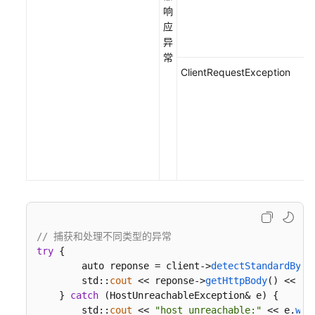
响
应
异
常
ClientRequestException
// 捕获和处理不同类型的异常
try
 {

        auto reponse = client->
detectStandardByNa
        std::
cout
 << reponse->
getHttpBody
() << st
    } 
catch
 (HostUnreachableException& e) {

        std::
cout
 << 
"host unreachable:"
 << e.
wha