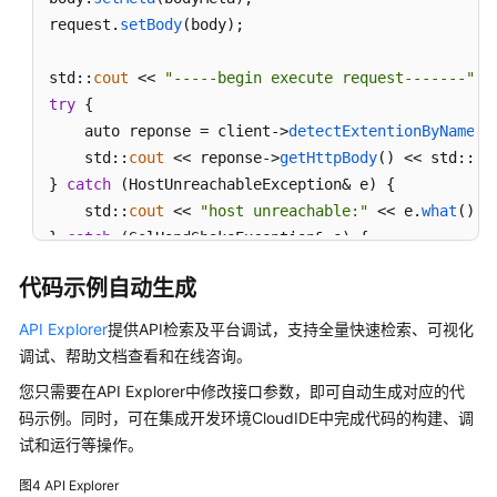
request.
setBody
(body);

std::
cout
 << 
"-----begin execute request-------"
 <
try
 {

    auto reponse = client->
detectExtentionByNameAn
    std::
cout
 << reponse->
getHttpBody
() << std::
en
} 
catch
 (HostUnreachableException& e) {

    std::
cout
 << 
"host unreachable:"
 << e.
what
() <
} 
catch
 (SslHandShakeException& e) {

    std::
cout
 << 
"ssl handshake error:"
 << e.
what
(
代码示例自动生成
} 
catch
 (RetryOutageException& e) {

    std::
cout
 << 
"retryoutage error:"
 << e.
what
() 
API Explorer
提供API检索及平台调试，支持全量快速检索、可视化
} 
catch
 (CallTimeoutException& e) {

调试、帮助文档查看和在线咨询。
    std::
cout
 << 
"call timeout:"
 <<  e.
what
() << s
您只需要在API Explorer中修改接口参数，即可自动生成对应的代
} 
catch
 (ServiceResponseException& e) {

码示例。同时，可在集成开发环境CloudIDE中完成代码的构建、调
    std::
cout
 << 
"http status code:"
 << e.
getStatu
试和运行等操作。
    std::
cout
 << 
"error code:"
 << e.
getErrorCode
()
    std::
cout
 << 
"error msg:"
 << e.
getErrorMsg
() <
图4
API Explorer