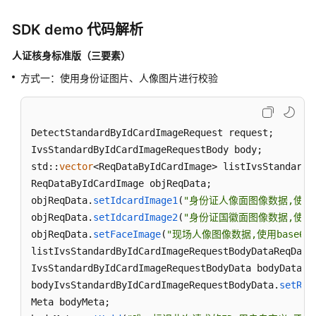
SDK demo 代码解析
人证核身标准版（三要素）
方式一：使用身份证图片、人像图片进行校验
DetectStandardByIdCardImageRequest request;

IvsStandardByIdCardImageRequestBody body;

std::
vector
<ReqDataByIdCardImage> listIvsStandardBy
ReqDataByIdCardImage objReqData;

objReqData.
setIdcardImage1
(
"身份证人像面图像数据,使用ba
objReqData.
setIdcardImage2
(
"身份证国徽面图像数据,使用ba
objReqData.
setFaceImage
(
"现场人像图像数据,使用base64
listIvsStandardByIdCardImageRequestBodyDataReqData
IvsStandardByIdCardImageRequestBodyData bodyData;

bodyIvsStandardByIdCardImageRequestBodyData.
setReq
Meta bodyMeta;
