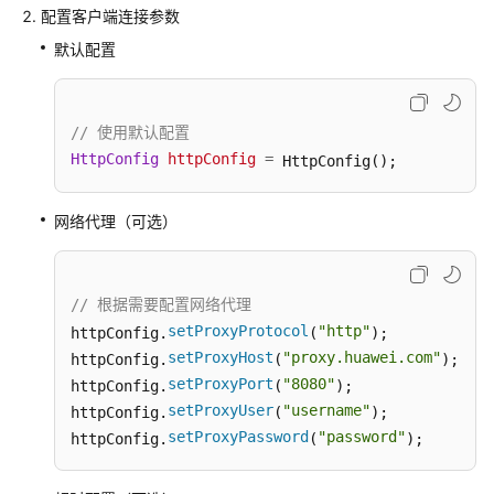
配置客户端连接参数
默认配置
// 使用默认配置
HttpConfig
httpConfig
=
 HttpConfig();
网络代理（可选）
// 根据需要配置网络代理
setProxyProtocol
"http"
httpConfig.
(
);

setProxyHost
"proxy.huawei.com"
httpConfig.
(
);

setProxyPort
"8080"
httpConfig.
(
);

setProxyUser
"username"
httpConfig.
(
);

setProxyPassword
"password"
httpConfig.
(
);