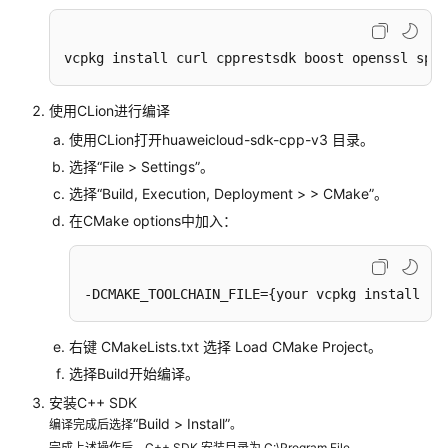
考
产
vcpkg install curl cpprestsdk boost openssl spdl
品
术
使用CLion进行编译
语
使用CLion打开huaweicloud-sdk-cpp-v3 目录。
责
选择
“
File
>
Settings
”
。
任
选择
“
Build, Execution, Deployment
>
> CMake
”
。
共
在CMake options中加入：
担
云
服
-DCMAKE_TOOLCHAIN_FILE={your vcpkg install 
di
务
等
右键 CMakeLists.txt 选择 Load CMake Project。
级
选择Build开始编译。
协
安装C++ SDK
议
“
Build
>
Install
”
（SLA）
编译完成后选择
。
完成上述操作后，C++ SDK 安装目录为 C:\Program File