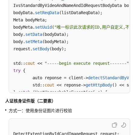
    std:cout << 
"unknown exception:"
 << e.
what
() <
IvsStandardByVideoAndNameAndIdRequestBodyData bodyD
}

bodyData.
setReqData
(listDataReqData);

std::
cout
 << 
"------request finished--------"
 << s
Meta bodyMeta;

bodyMeta.
setUuid
(
"唯一标识此次请求的ID,用户自定义,不超过64位。
body.
setData
(bodyData);

body.
setMeta
(bodyMeta);

request.
setBody
(body);

std::
cout
 << 
"-----begin execute request-------"
 <
try
 {

	auto reponse = client->
detectStandardByVid
	std::
cout
 << reponse->
getHttpBody
() << std
} 
catch
 (HostUnreachableException& e) {

	std::
cout
 << 
"host unreachable:"
 << e.
what
人证核身证件版（二要素）
} 
catch
 (SslHandShakeException& e) {

方式一：使用身份证图片进行校验
	std::
cout
 << 
"ssl handshake error:"
 << e.
w
} 
catch
 (RetryOutageException& e) {

	std::
cout
 << 
"retryoutage error:"
 << e.
wha
DetectExtentionByIdCardImageRequest request;
