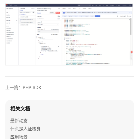
    std::
cout
 << 
"RequestId:"
 << e.
getRequestId
() 
} 
catch
 (exception& e) {

    std:cout << 
"unknown exception:"
 << e.
what
() <
}

std::
cout
 << 
"------request finished--------"
 << s
上一篇：PHP SDK
相关文档
最新动态
什么是人证核身
应用场景