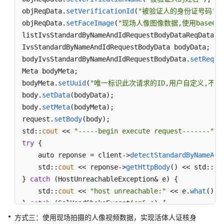
    std::
cout
 << 
"error msg:"
 << e.
getErrorMsg
() <
objReqData.
setVerificationId
(
"被验证人的身份证号码"
);

    std::
cout
 << 
"RequestId:"
 << e.
getRequestId
() 
objReqData.
setFaceImage
(
"现场人像图像数据,使用base64
} 
catch
 (exception& e) {

listIvsStandardByNameAndIdRequestBodyDataReqData.
p
    std:cout << 
"unknown exception:"
 << e.
what
() <
IvsStandardByNameAndIdRequestBodyData bodyData;

}

bodyIvsStandardByNameAndIdRequestBodyData.
setReqDa
std::
cout
 << 
"------request finished--------"
 << s
Meta bodyMeta;

bodyMeta.
setUuid
(
"唯一标识此次请求的ID,用户自定义,不超过64位。
body.
setData
(bodyData);

body.
setMeta
(bodyMeta);

request.
setBody
(body);

std::
cout
 << 
"-----begin execute request-------"
 <
try
 {

    auto reponse = client->
detectStandardByNameAnd
    std::
cout
 << reponse->
getHttpBody
() << std::
en
} 
catch
 (HostUnreachableException& e) {

    std::
cout
 << 
"host unreachable:"
 << e.
what
() <
} 
catch
 (SslHandShakeException& e) {

    std::
cout
 << 
"ssl handshake error:"
 << e.
what
(
方式三：使用现场拍摄的人像视频数据，实现活体人证核身