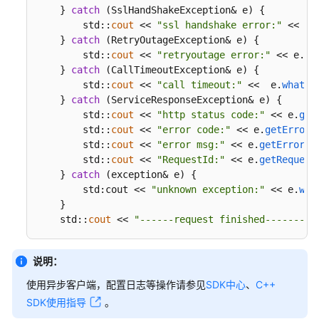
    } 
catch
 (SslHandShakeException& e) {

        std::
cout
 << 
"ssl handshake error:"
 << e.
    } 
catch
 (RetryOutageException& e) {

        std::
cout
 << 
"retryoutage error:"
 << e.
wh
    } 
catch
 (CallTimeoutException& e) {

        std::
cout
 << 
"call timeout:"
 <<  e.
what
()
    } 
catch
 (ServiceResponseException& e) {

        std::
cout
 << 
"http status code:"
 << e.
get
        std::
cout
 << 
"error code:"
 << e.
getErrorC
        std::
cout
 << 
"error msg:"
 << e.
getErrorMs
        std::
cout
 << 
"RequestId:"
 << e.
getRequest
    } 
catch
 (exception& e) {

        std:cout << 
"unknown exception:"
 << e.
wha
    }

    std::
cout
 << 
"------request finished--------"
说明：
使用异步客户端，配置日志等操作请参见
SDK中心
、
C++
SDK使用指导
。