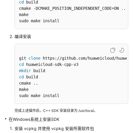
cd
 build

cmake -DCMAKE_POSITION_INDEPENDENT_CODE=ON .
最
make

佳
sudo make install
实
践
编译安装
常
见
问
git 
clone
题
cd
mkdir
文
cd
 build

档
cmake ..

下
make

载
sudo make install
完成上述操作后，C++ SDK 安装目录为 /usr/local。
通
在Windows系统上安装SDK
用
参
安装 vcpkg 并使用 vcpkg 安装所需软件包