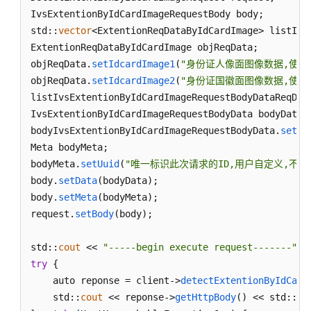
} 
catch
 (CallTimeoutException& e) {

IvsExtentionByIdCardImageRequestBody body;

	std::
cout
 << 
"call timeout:"
 <<  e.
what
() 
std::
vector
<ExtentionReqDataByIdCardImage> listIvs
} 
catch
 (ServiceResponseException& e) {

ExtentionReqDataByIdCardImage objReqData;

	std::
cout
 << 
"http status code:"
 << e.
getS
objReqData.
setIdcardImage1
(
"身份证人像面图像数据,使用ba
	std::
cout
 << 
"error code:"
 << e.
getErrorCo
objReqData.
setIdcardImage2
(
"身份证国徽面图像数据,使用ba
	std::
cout
 << 
"error msg:"
 << e.
getErrorMsg
listIvsExtentionByIdCardImageRequestBodyDataReqDat
	std::
cout
 << 
"RequestId:"
 << e.
getRequestI
IvsExtentionByIdCardImageRequestBodyData bodyData;

} 
catch
 (exception& e) {

bodyIvsExtentionByIdCardImageRequestBodyData.
setRe
	std:cout << 
"unknown exception:"
 << e.
what
Meta bodyMeta;

}

bodyMeta.
setUuid
(
"唯一标识此次请求的ID,用户自定义,不超过64位。
std::
cout
 << 
"------request finished--------"
 << s
body.
setData
(bodyData);

body.
setMeta
(bodyMeta);

request.
setBody
(body);

std::
cout
 << 
"-----begin execute request-------"
 <
try
 {

    auto reponse = client->
detectExtentionByIdCard
    std::
cout
 << reponse->
getHttpBody
() << std::
en