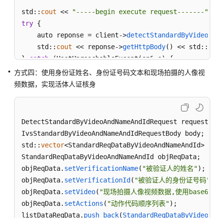
std::
cout
 << 
"-----begin execute request-------"
 <
try
 {

    auto reponse = client->
detectStandardByVideoAn
    std::
cout
 << reponse->
getHttpBody
() << std::
en
} 
catch
 (HostUnreachableException& e) {

    std::
cout
 << 
"host unreachable:"
 << e.
what
() <
方式四：使用身份证姓名、身份证号码文本和现场拍摄的人像视
} 
catch
 (SslHandShakeException& e) {

频数据，实现活体人证核身
    std::
cout
 << 
"ssl handshake error:"
 << e.
what
(
} 
catch
 (RetryOutageException& e) {

    std::
cout
 << 
"retryoutage error:"
 << e.
what
() 
DetectStandardByVideoAndNameAndIdRequest request;

} 
catch
 (CallTimeoutException& e) {

IvsStandardByVideoAndNameAndIdRequestBody body;

    std::
cout
 << 
"call timeout:"
 <<  e.
what
() << s
std::
vector
<StandardReqDataByVideoAndNameAndId> lis
} 
catch
 (ServiceResponseException& e) {

StandardReqDataByVideoAndNameAndId objReqData;

    std::
cout
 << 
"http status code:"
 << e.
getStatu
objReqData.
setVerificationName
(
"被验证人的姓名"
);

    std::
cout
 << 
"error code:"
 << e.
getErrorCode
()
objReqData.
setVerificationId
(
"被验证人的身份证号码"
);

    std::
cout
 << 
"error msg:"
 << e.
getErrorMsg
() <
objReqData.
setVideo
(
"现场拍摄人像视频数据,使用base64
    std::
cout
 << 
"RequestId:"
 << e.
getRequestId
() 
objReqData.
setActions
(
"动作代码顺序列表"
);

} 
catch
 (exception& e) {

listDataReqData.
push_back
(
StandardReqDataByVideoAn