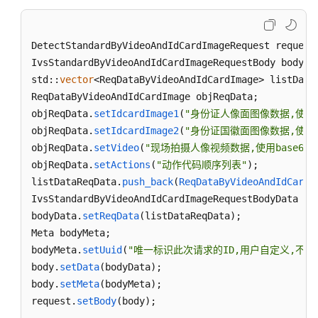
} 
catch
 (RetryOutageException& e) {

    std::
cout
 << 
"retryoutage error:"
 << e.
what
() 
} 
catch
 (CallTimeoutException& e) {

DetectStandardByVideoAndIdCardImageRequest request;
    std::
cout
 << 
"call timeout:"
 <<  e.
what
() << s
IvsStandardByVideoAndIdCardImageRequestBody body;

} 
catch
 (ServiceResponseException& e) {

std::
vector
<ReqDataByVideoAndIdCardImage> listDataR
    std::
cout
 << 
"http status code:"
 << e.
getStatu
ReqDataByVideoAndIdCardImage objReqData;

    std::
cout
 << 
"error code:"
 << e.
getErrorCode
()
objReqData.
setIdcardImage1
(
"身份证人像面图像数据,使用ba
    std::
cout
 << 
"error msg:"
 << e.
getErrorMsg
() <
objReqData.
setIdcardImage2
(
"身份证国徽面图像数据,使用ba
    std::
cout
 << 
"RequestId:"
 << e.
getRequestId
() 
objReqData.
setVideo
(
"现场拍摄人像视频数据,使用base64
} 
catch
 (exception& e) {

objReqData.
setActions
(
"动作代码顺序列表"
);

    std:cout << 
"unknown exception:"
 << e.
what
() <
listDataReqData.
push_back
(
ReqDataByVideoAndIdCardI
}

IvsStandardByVideoAndIdCardImageRequestBodyData bod
std::
cout
 << 
"------request finished--------"
 << s
bodyData.
setReqData
(listDataReqData);

Meta bodyMeta;

bodyMeta.
setUuid
(
"唯一标识此次请求的ID,用户自定义,不超过64位。
body.
setData
(bodyData);

body.
setMeta
(bodyMeta);

request.
setBody
(body);
