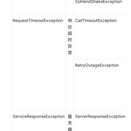
SslHandShakeException
RequestTimeoutException
响
CallTimeoutException
应
超
时
异
常
RetryOutageException
ServiceResponseException
服
ServerResponseException
务
器