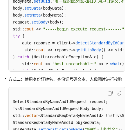
bodyMeta.
setUuid
(
"唯一标识此次请求的ID,用户自定义,不超过64位。
body.
setData
(bodyData);

body.
setMeta
(bodyMeta);

request.
setBody
(body);

std::
cout
 << 
"-----begin execute request-------"
 <
try
 {

    auto reponse = client->
detectStandardByIdCardI
     std::
cout
 << reponse->
getHttpBody
() << std::
e
} 
catch
 (HostUnreachableException& e) {

    std::
cout
 << 
"host unreachable:"
 << e.
what
() <
} 
catch
 (SslHandShakeException& e) {

    std::
cout
 << 
"ssl handshake error:"
 << e.
what
(
方式二：使用身份证姓名、身份证号码文本，人像图片进行校验
} 
catch
 (RetryOutageException& e) {

    std::
cout
 << 
"retryoutage error:"
 << e.
what
() 
} 
catch
 (CallTimeoutException& e) {

DetectStandardByNameAndIdRequest request;

    std::
cout
 << 
"call timeout:"
 <<  e.
what
() << s
IvsStandardByNameAndIdRequestBody body;

} 
catch
 (ServiceResponseException& e) {

std::
vector
<StandardReqDataByNameAndId> listIvsStan
    std::
cout
 << 
"http status code:"
 << e.
getStatu
StandardReqDataByNameAndId objReqData;

    std::
cout
 << 
"error code:"
 << e.
getErrorCode
()
objReqData.
setVerificationName
(
"被验证人的姓名"
);
