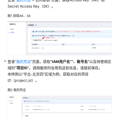
入
门
Secret Access Key（SK）。
图1
获取AK、SK
用
户
指
南
SDK
参
考
登录“
我的凭证
”页面，获取
“IAM用户名”
“、账号名”
以及待使用区
域的
“项目ID”
。调用服务时会用到这些信息，请提前保存。
SDK
本样例以
“华北-北京四”
区域为例，获取对应的项目
简
ID（project_id）。
介
图2
我的凭证
Java
SDK
Python