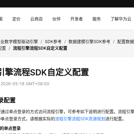
案
定价
云商店
伙伴
开发者
服务
了解华为云
工业数字模型驱动引擎
/
SDK参考
/
数据建模引擎SDK参考
/
配置数据
配置
/
流程引擎流程SDK自定义配置
引擎流程SDK
自定义配置
：
2026-05-18 GMT+08:00
录配置
望通过单点登录的方式访问流程引擎，可参考如下说明进行配置。流程引擎
种单点登录方式，请根据实际的
流程引擎流程SDK资源规划
进行配置。
务的单点登录