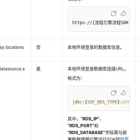
https://{流程引擎流程SDK部署
ay.locations
否
本地环境登录的数据库信息。
datasource.s
是
本地环境登录数据库连接URL。
格式为：
jdbc:
{
SSF_RDS_TYPE
}
://
{
RDS_
其中，
“RDS_IP”
、
“RDS_PORT”
和
“RDS_DATABASE”
字段需与部
署
数据建模引擎运行SDK
时
配置