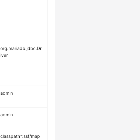
org.mariadb.jdbc.Dr
iver
admin
admin
classpath*:ssf/map