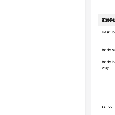
配置参
basic.l
basic.a
basic.lo
way
ssf.logi