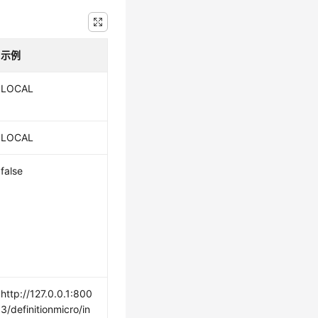
示例
LOCAL
LOCAL
false
http://127.0.0.1:800
3/definitionmicro/in