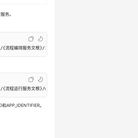
行服务。
流程编排服务文根}/index.html?
#/processApplicationForm?
程运行服务文根}/wfAdminIndex.html
#/process-tasks?ten
D和APP_IDENTIFIER。