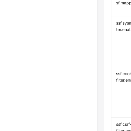
sf.mapp
ssf.sysm
ter.ena
ssf.coo
filter.e
ssf.csrf
filter.e