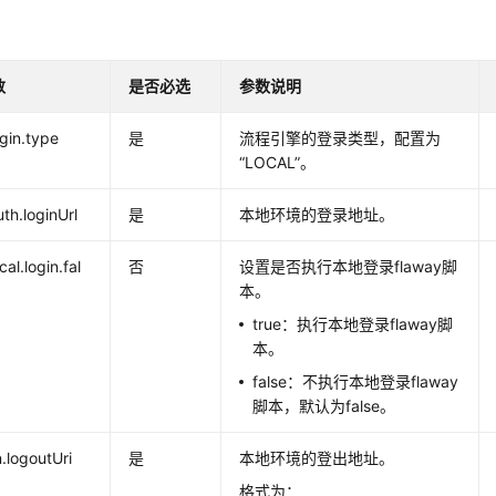
数
是否必选
参数说明
ogin.type
是
流程引擎的登录类型，配置为
“LOCAL”
。
uth.loginUrl
是
本地环境的登录地址。
cal.login.fal
否
设置是否执行本地登录flaway脚
本。
true：执行本地登录flaway脚
本。
false：不执行本地登录flaway
脚本，默认为false。
n.logoutUri
是
本地环境的登出地址。
格式为：