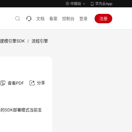
中国站
华为云App
文档
备案
控制台
登录
注册
建模引擎SDK
/
流程引擎
分享
查看PDF
的SDK部署模式当前支