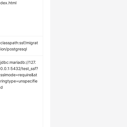
dex.html
服务器的IP地址}:{流程引擎流程SDK部署服务器的端口号}/definitionmi
classpath:ssf/migrat
ion/postgresql
jdbc:mariadb://127.
0.0.1:5432/test_ssf?
sslmode=require&st
ringtype=unspecifie
d
IP
}
:
{
RDS_PORT
}/{
RDS_DATABASE
}_ssf?sslmode=
require
&string