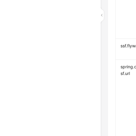
ssf.flyw
spring.
sf.url