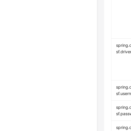
spring.
sf.driv
spring.
sf.user
spring.
sf.pass
spring.