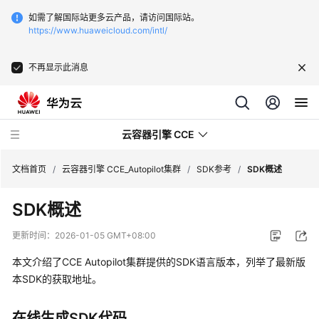
如需了解国际站更多云产品，请访问国际站。
https://www.huaweicloud.com/intl/
不再显示此消息
云容器引擎 CCE
文档首页
/
云容器引擎 CCE_Autopilot集群
/
SDK参考
/
SDK概述
SDK概述
更新时间：
2026-01-05 GMT+08:00
最
本文介绍了CCE Autopilot集群提供的SDK语言版本，列举了最新版
新
本SDK的获取地址。
动
态
在线生成SDK代码