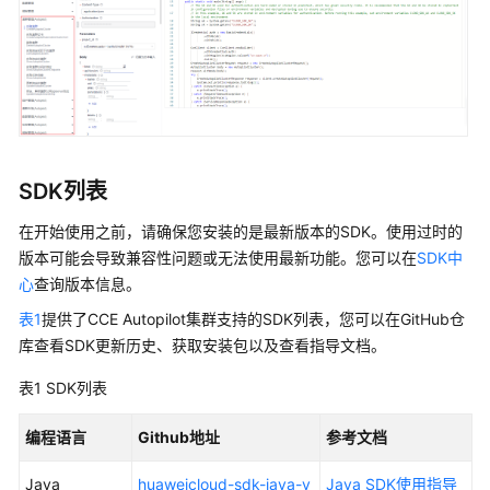
用
户
指
南
最
佳
SDK列表
实
践
在开始使用之前，请确保您安装的是最新版本的SDK。使用过时的
版本可能会导致兼容性问题或无法使用最新功能。您可以在
SDK中
API
心
查询版本信息。
参
考
表1
提供了CCE Autopilot集群支持的SDK列表，您可以在GitHub仓
库查看SDK更新历史、获取安装包以及查看指导文档。
SDK
参
表1
SDK列表
考
编程语言
Github地址
参考文档
SDK
Java
huaweicloud-sdk-java-v
Java SDK使用指导
概