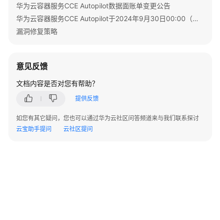
华为云容器服务CCE Autopilot数据面账单变更公告
参
考
华为云容器服务CCE Autopilot于2024年9月30日00:00（北京时间）转商
漏洞修复策略
产
品
术
意见反馈
语
文档内容是否对您有帮助？
责
提供反馈
任
共
如您有其它疑问，您也可以通过华为云社区问答频道来与我们联系探讨
担
云宝助手提问
云社区提问
云
服
务
等
级
协
议