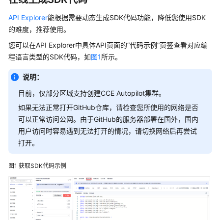
服
API Explorer
能根据需要动态生成SDK代码功能，降低您使用SDK
务
的难度，推荐使用。
公
告
您可以在API Explorer中具体API页面的“代码示例”页签查看对应编
程语言类型的SDK代码，如
图1
所示。
产
品
说明：
介
目前，仅部分区域支持创建CCE Autopilot集群。
绍
如果无法正常打开GitHub仓库，请检查您所使用的网络是否
计
可以正常访问公网。由于GitHub的服务器部署在国外，国内
费
用户访问时容易遇到无法打开的情况，请切换网络后再尝试
说
打开。
明
图1
获取SDK代码示例
快
速
入
门