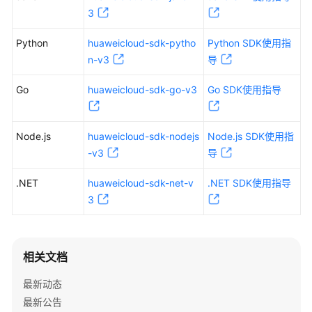
述
3
Python
huaweicloud-sdk-pytho
Python SDK使用指
常
见
n-v3
导
问
Go
huaweicloud-sdk-go-v3
Go SDK使用指导
题
视
Node.js
huaweicloud-sdk-nodejs
Node.js SDK使用指
频
帮
-v3
导
助
.NET
huaweicloud-sdk-net-v
.NET SDK使用指导
3
文
档
下
载
相关文档
最新动态
通
最新公告
用