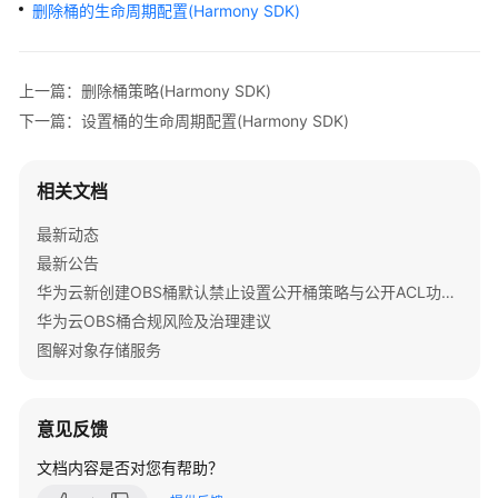
公
删除桶的生命周期配置(Harmony SDK)
告
产
上一篇：删除桶策略(Harmony SDK)
品
下一篇：设置桶的生命周期配置(Harmony SDK)
介
绍
相关文档
计
最新动态
费
说
最新公告
明
华为云新创建OBS桶默认禁止设置公开桶策略与公开ACL功能通知
华为云OBS桶合规风险及治理建议
快
图解对象存储服务
速
入
门
意见反馈
用
文档内容是否对您有帮助？
户