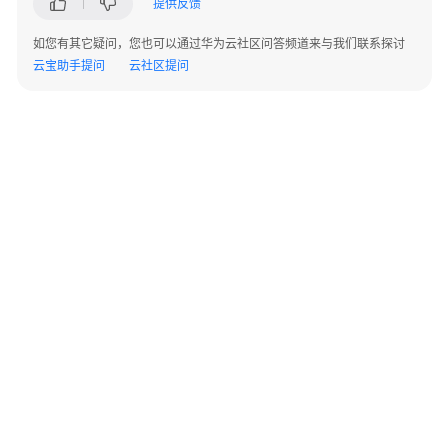
提供反馈
指
南
如您有其它疑问，您也可以通过华为云社区问答频道来与我们联系探讨
云宝助手提问
云社区提问
权
限
配
置
指
南
工
具
指
南
最
©2026 Huaweicloud.com 版权所有
黔ICP备20004760号-14
苏B2-20130048号
佳
A2.B1.B2-20070312
实
增值电信业务经营许可证：B1.B2-20200593 | 代理域名注册服务机构：新网、西数
践
电子营业执照
贵公网安备 52990002000093号