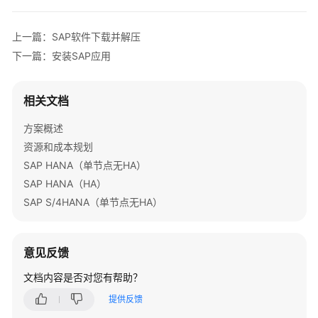
加
速
上一篇：SAP软件下载并解压
全
下一篇：安装SAP应用
球
数
相关文档
据
传
方案概述
输
资源和成本规划
加
速
SAP HANA（单节点无HA）
SAP HANA（HA）
高
SAP S/4HANA（单节点无HA）
可
用
网
意见反馈
站
架
文档内容是否对您有帮助？
构
提供反馈
云