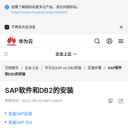
如需了解国际站更多云产品，请访问国际站。
https://www.huaweicloud.com/intl/
不再显示此消息
企业上云
文档首页
/
企业上云
/
华为云SAP on DB2安装
/
实施步骤
/
SAP软件
和DB2的安装
SAP
SAP软件和DB2的安装
监
控
更新时间：
2022-08-25 GMT+08:00
CDN
安装SAP应用
下
安装SAP GUI
载