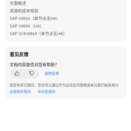
化
方案概述
资源和成本规划
核
SAP HANA（单节点无HA）
心
SAP HANA（HA）
数
SAP S/4HANA（单节点无HA）
据
库
上
云
意见反馈
文档内容是否对您有帮助？
应
用
提供反馈
容
如您有其它疑问，您也可以通过华为云社区问答频道来与我们联系探讨
器
云宝助手提问
云社区提问
化
上
云
Linux
服