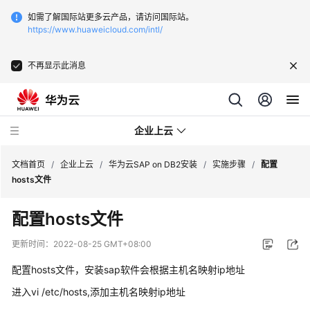
如需了解国际站更多云产品，请访问国际站。
https://www.huaweicloud.com/intl/
不再显示此消息
企业上云
文档首页
/
企业上云
/
华为云SAP on DB2安装
/
实施步骤
/
配置
hosts文件
SAP
配置hosts文件
监
控
更新时间：
2022-08-25 GMT+08:00
配置hosts文件，安装sap软件会根据主机名映射ip地址
CDN
下
进入vi /etc/hosts,添加主机名映射ip地址
载