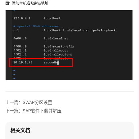
加
图1
添加主机名映射ip地址
速
全
球
数
据
传
输
加
速
高
可
用
上一篇：SWAP分区设置
网
下一篇：SAP软件下载并解压
站
架
构
相关文档
云