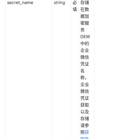
务
secret_name
string
必
存储
器
填
在数
迁
据加
移
密服
上
务
云
DEW
中的
基
企业
于
微信
Discuz
凭证
快
名
速
称，
搭
企业
建
微信
论
凭证
坛
获取
以及
基
存储
于
请参
Tomcat
照
获
快
取告