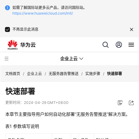
如需了解国际站更多云产品，请访问国际站。
https://www.huaweicloud.com/intl/
不再显示此消息
企业上云
文档首页
/
企业上云
/
无服务器告警推送
/
实施步骤
/
快速部署
快速部署
SAP
监
更新时间：
2024-04-29 GMT+08:00
控
本章节主要指导用户如何自动化部署“无服务告警推送”解决方案。
CDN
表1
参数填写说明
下
载