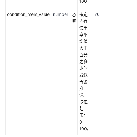
100。
无
服
condition_mem_value
number
必
指定
70
务
填
内存
器
使用
告
率平
警
均值
推
大于
送
百分
之多
方
少时
案
发送
概
告警
述
推
送。
资
取值
源
范
和
围：
成
0-
本
100。
规