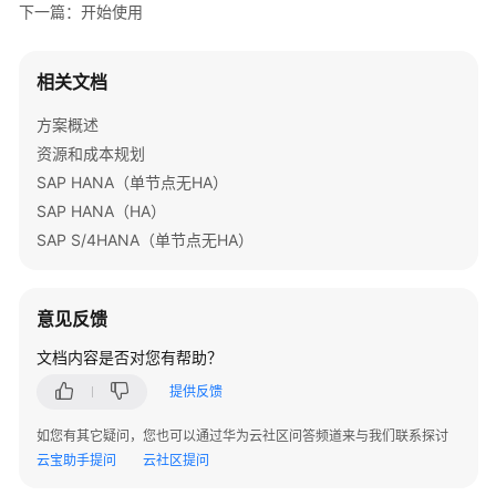
下一篇：开始使用
跨
境
电
相关文档
商
管
方案概述
理
资源和成本规划
系
SAP HANA（单节点无HA）
统
SAP HANA（HA）
基
SAP S/4HANA（单节点无HA）
于
MetaTown
构
意见反馈
建
数
文档内容是否对您有帮助？
字
提供反馈
资
产
如您有其它疑问，您也可以通过华为云社区问答频道来与我们联系探讨
平
云宝助手提问
云社区提问
台