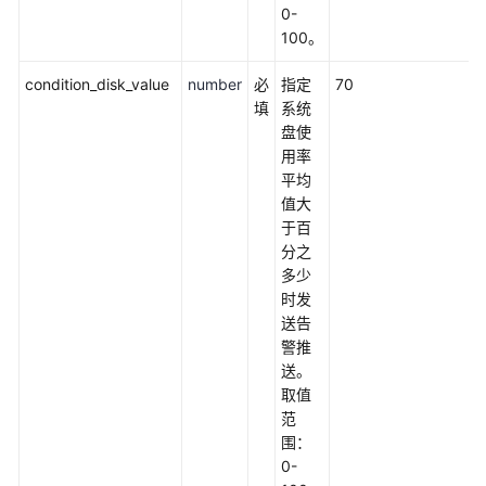
0-
构
100。
建
FTP
condition_disk_value
number
必
指定
70
站
填
系统
点
盘使
用率
快
平均
速
值大
构
于百
建
分之
高
多少
可
时发
用
送告
四
警推
层
送。
负
取值
载
范
均
围：
衡
0-