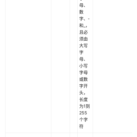
化
母、
数
核
字、-
心
和_，
数
且必
据
须由
库
大写
上
字
云
母、
小写
应
字母
用
或数
容
字开
器
头，
化
长度
上
为1到
云
255
个字
Linux
符
服