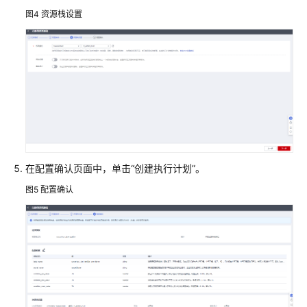
部
图4
资源栈设置
署
源
码
编
译
环
境
快
速
在配置确认页面中，单击“创建执行计划”。
部
署
图5
配置确认
高
可
用
MongoDB
基
于