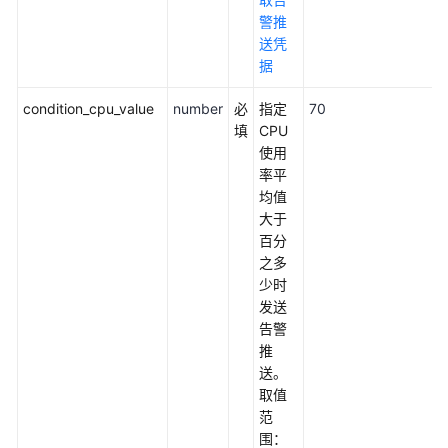
速
警推
构
送凭
建
据
Java
condition_cpu_value
web
number
必
指定
70
环
填
CPU
境
使用
率平
均值
基
大于
于
百分
WordPress
之多
搭
少时
建
发送
个
告警
人
推
网
送。
站
取值
范
快
围：
速