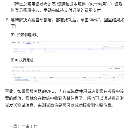
（所需总费用请参考2-表 资源和成本规划（包年包月））请及
华
时登录费用中心，手动完成待支付订单的费用支付。
为
云
等待解决方案自动部署。部署成功后，单击“事件”，回显结果如
基
下:
于
图9
资源创建成功
SIOS
的
SAP
高
图10
执行完成
可
用
配
置
至此，如果您服务器的CPU、内存或磁盘使用量达到您在参数中设
快
置的阈值，您就会在微信中收到告警信息了，您也可以通过推送测
速
试发送测试消息，来测试微信是否可以成功接收到告警信息。
部
署
战
上一篇：准备工作
斧