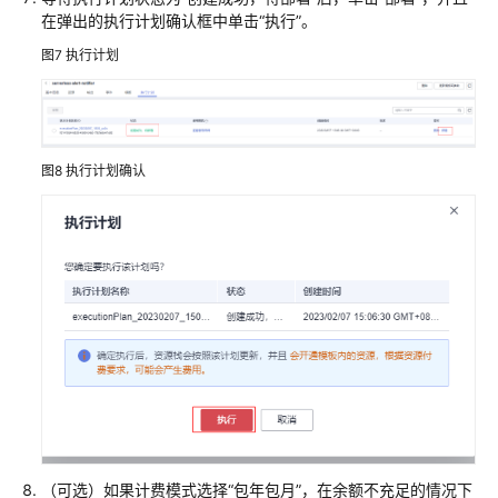
在弹出的执行计划确认框中单击“执行”。
载
均
图7
执行计划
衡
SAP
Backint
图8
执行计划确认
安
装
指
南
华
为
云
SAP
on
DB2
安
装
（可选）如果计费模式选择“包年包月”，在余额不充足的情况下