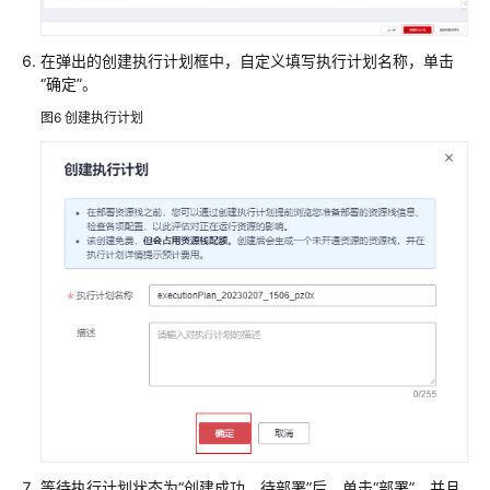
开
源
Odoo
在弹出的创建执行计划框中，自定义填写执行计划名称，单击
快
“确定”。
速
图6
创建执行计划
部
署
ERP
系
统
快
速
部
署
高
可
用
七
层
等待执行计划状态为“创建成功，待部署”后，单击“部署”，并且
负