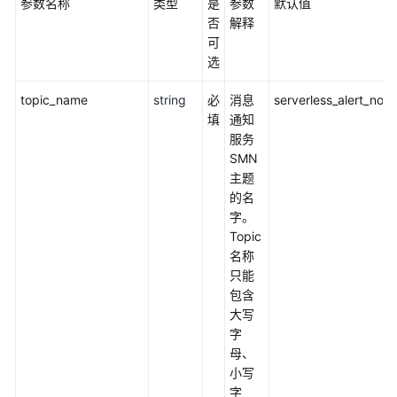
参数名称
类型
是
参数
默认值
加
否
解释
速
可
选
全
球
topic_name
string
必
消息
serverless_alert_not
数
填
通知
据
服务
传
SMN
输
主题
加
的名
速
字。
Topic
高
名称
可
只能
用
包含
网
大写
站
字
架
母、
构
小写
云
字