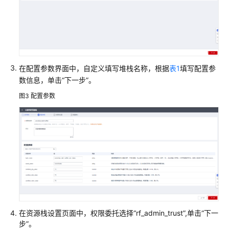
用
快
速
卸
载
在配置参数界面中，自定义填写堆栈名称，根据
表1
填写配置参
数信息，单击“下一步”。
附
图3
配置参数
录
修
订
记
录
基
于
Jenkins
快
在资源栈设置页面中，权限委托选择“rf_admin_trust”,单击“下一
速
步”。