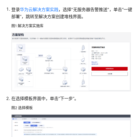
划
登录
华为云解决方案实践
，选择"无服务器告警推送"，单击“一键
部署”，跳转至解决方案创建堆栈界面。
实
施
图1
解决方案实施库
步
骤
准
备
工
作
快
速
在选择模板界面中，单击“下一步”。
部
署
图2
选择模板
开
始
使