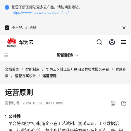
如需了解国际站更多云产品，请访问国际站。
https://www.huaweicloud.com/intl/
不再显示此消息
智能制造
文档首页
/
智能制造
/
华为云区域工业互联网公共技术服务平台
/
实施步
骤
/
运营方案设计
/
运营原则
华
运营原则
为
云
更新时间：
2024-06-20 GMT+08:00
芯
片
公共性
EDA
平台将围绕中小制造企业在工艺试制、测试认证、工业数据治
云
理、行业知识沉淀、数字化转型升级等方面存在的断点、痛点问