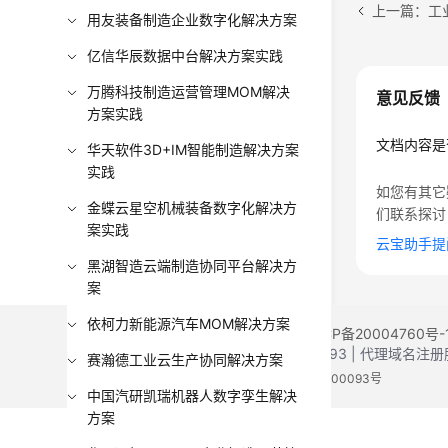
上一篇：工
用友装备制造企业数字化解决方案
亿信华辰数据中台解决方案实践
万腾科技制造运营管理MOM解决
意见反馈
方案实践
文档内容是
华天软件3D+IM智能制造解决方案
实践
如您有其它
金蝶云星空机械装备数字化解决方
们联系探讨
案实践
云宝助手提
黑湖智造云端制造协同平台解决方
案
依柯力新能源汽车MOM解决方案
©2026 Huaweicloud.com 版权所有
黔ICP备20004760号-
增值电信业务经营许可证：B1.B2-20200593 | 代理域名
赛瀚德工业云生产协同解决方案
电子营业执照
贵公网安备 52990002000093号
中国汽研凯瑞机器人数字孪生解决
方案