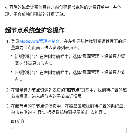
准
扩容后的磁盘计费信息在之前创建超节点时的计费订单中一并体
备
现，不会单独创建新的计费订单。
模
型
超节点系统盘扩容操作
开
登录
ModelArts管理控制台
，在左侧导航栏找到资源管理下的轻
发
量算力节点页面，进入资源列表页面。
模
“
资源管理
>
轻量算力资
新版控制台：在左侧导航栏中，选择
型
源
>
轻量算力节点
”
。
训
“
资源管理 > 轻量算力节
旧版控制台：在左侧导航栏中，选择
练
点
”
。
推
在轻量算力节点资源列表页的
“超节点”
页签中，找到待扩容的超
理
节点资源，进入超节点的子节点详情页。
部
在超节点的子节点详情页中，在磁盘区域找到待扩容的系统盘，
署
单击右侧的
“扩容”
。根据系统弹窗提示单击
“去扩容”
。
图1
扩容
模
型