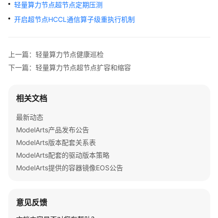
公
轻量算力节点超节点定期压测
告
开启超节点HCCL通信算子级重执行机制
产
品
上一篇：轻量算力节点健康巡检
介
下一篇：轻量算力节点超节点扩容和缩容
绍
计
相关文档
费
说
最新动态
明
ModelArts产品发布公告
ModelArts版本配套关系表
快
ModelArts配套的驱动版本策略
速
ModelArts提供的容器镜像EOS公告
入
门
数
意见反馈
据