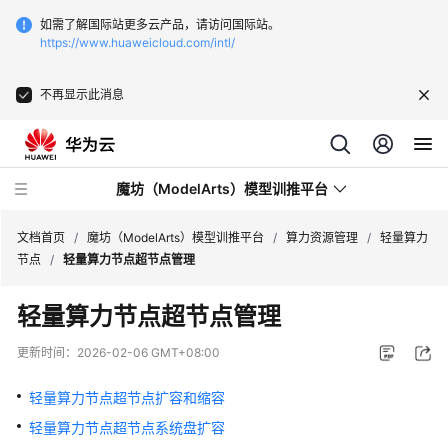
如需了解国际站更多云产品，请访问国际站。
https://www.huaweicloud.com/intl/
不再显示此消息
魔坊（ModelArts）模型训推平台
文档首页
/
魔坊（ModelArts）模型训推平台
/
算力资源管理
/
轻量算力
节点
/
轻量算力节点超节点管理
最
轻量算力节点超节点管理
新
动
更新时间：
2026-02-06 GMT+08:00
态
轻量算力节点超节点扩容和缩容
服
轻量算力节点超节点系统盘扩容
务