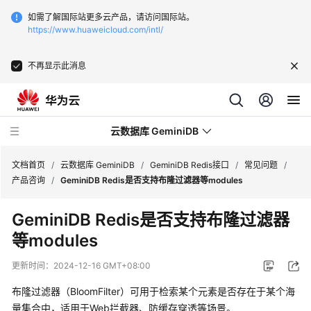
如需了解国际站更多云产品，请访问国际站。
https://www.huaweicloud.com/intl/
不再显示此消息
云数据库 GeminiDB
文档首页
/
云数据库 GeminiDB
/
GeminiDB Redis接口
/
常见问题
/
产品咨询
/
GeminiDB Redis是否支持布隆过滤器等modules
最
GeminiDB Redis是否支持布隆过滤器
新
等modules
动
态
更新时间：
2024-12-16 GMT+08:00
服
布隆过滤器（BloomFilter）可用于检索某个元素是否存在于某个海
务
量集合中，适用于Web拦截器、防缓存穿透等场景。