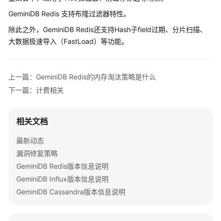
公
GeminiDB Redis 支持布隆过滤器特性。
告
除此之外，GeminiDB Redis还支持Hash子field过期、分片扫描、
产
大数据极速导入（FastLoad）等功能。
品
介
绍
上一篇：GeminiDB Redis的内存淘汰策略是什么
下一篇：计费相关
GeminiDB
Redis
接
相关文档
口
最新动态
产
漏洞修复策略
品
GeminiDB Redis版本信息说明
介
GeminiDB Influx版本信息说明
绍
GeminiDB Cassandra版本信息说明
计
费