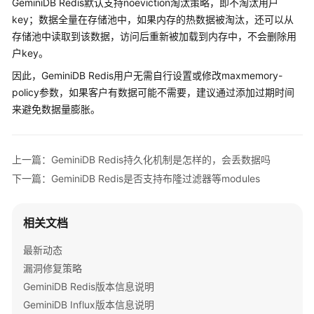
GeminiDB Redis默认支持noeviction淘汰策略，即不淘汰用户
公
key；数据全量在存储池中，如果内存的热数据被淘汰，还可以从
告
存储池中读取到该数据，访问后重新被加载到内存中，不会删除用
户key。
产
品
因此，GeminiDB Redis用户无需自行设置或修改maxmemory-
介
policy参数，如果客户有数据可能不需要，建议通过添加过期时间
绍
来避免数据量膨胀。
GeminiDB
Redis
上一篇：GeminiDB Redis持久化机制是怎样的，会丢数据吗
接
下一篇：GeminiDB Redis是否支持布隆过滤器等modules
口
产
相关文档
品
介
最新动态
绍
漏洞修复策略
GeminiDB Redis版本信息说明
计
GeminiDB Influx版本信息说明
费