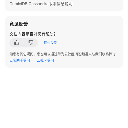
说
GeminiDB Cassandra版本信息说明
明
快
意见反馈
速
文档内容是否对您有帮助？
入
门
提供反馈
用
如您有其它疑问，您也可以通过华为云社区问答频道来与我们联系探讨
户
云宝助手提问
云社区提问
指
南
开
发
参
考
最
佳