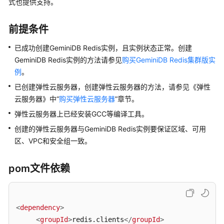
介
式也提供支持。
绍
前提条件
GeminiDB
Redis
已成功创建
GeminiDB Redis
实例，且实例状态正常。创建
接
GeminiDB Redis
实例的方法请参见
购买GeminiDB Redis集群版实
口
例
。
已创建
弹性云服务器
，创建
弹性云服务器
的方法，请参见《弹性
产
云服务器》中“
购买弹性云服务器
”章节。
品
介
弹性云服务器
上已经安装GCC等编译工具。
绍
创建的
弹性云服务器
与
GeminiDB Redis
实例要保证区域、可用
区、VPC和安全组一致。
计
费
pom文件依赖
说
明
快
<
dependency
>
速
<
groupId
>
redis.clients
</
groupId
>