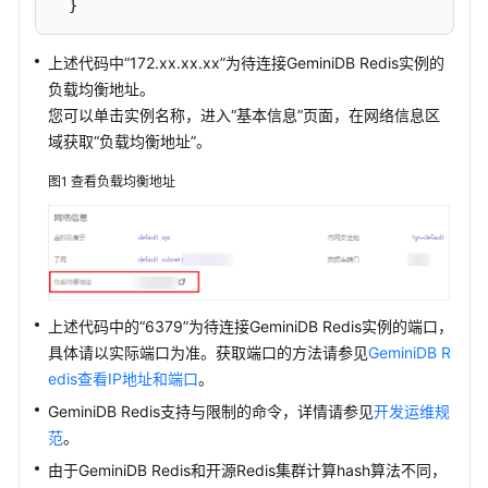
  }

通
public
static
void
main
(
String
[] args
) {

上述代码中“172.xx.xx.xx”为待连接
GeminiDB Redis
实例的
过
testPool
();

负载均衡地址。
Jedis
  }

您可以单击实例名称，进入“基本信息”页面，在网络信息区
连
}
域获取“负载均衡地址”。
接
GeminiDB
图1
查看负载均衡地址
Redis
实
例
通
过
上述代码中的“6379”为待连接
GeminiDB Redis
实例的端口，
Redisson
具体请以实际端口为准。获取端口的方法请参见
GeminiDB R
连
edis查看IP地址和端口
。
接
GeminiDB
GeminiDB Redis
支持与限制的命令，详情请参见
开发运维规
Redis
范
。
实
由于
GeminiDB Redis
和开源Redis集群计算hash算法不同，
例