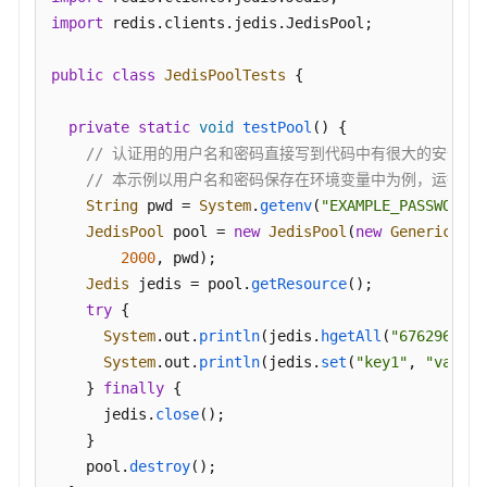
命
import
 redis.
clients
.
jedis
.
JedisPool
;

令
兼
容
public
class
JedisPoolTests
 {

列
表
private
static
void
testPool
(
) {

// 认证用的用户名和密码直接写到代码中有很大的安全风
通
// 本示例以用户名和密码保存在环境变量中为例，运行本示例前请先
过
String
 pwd = 
System
.
getenv
(
"EXAMPLE_PASSWORD_E
程
JedisPool
 pool = 
new
JedisPool
(
new
GenericObje
序
2000
, pwd);

代
Jedis
 jedis = pool.
getResource
();

码
try
 {

连
System
.
out
.
println
(jedis.
hgetAll
(
"676296"
));

接
GeminiDB
System
.
out
.
println
(jedis.
set
(
"key1"
, 
"value1
Redis
    } 
finally
 {

实
      jedis.
close
();

例
    }

示
    pool.
destroy
();

例