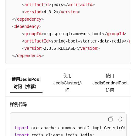
入
<
artifactId
>
jedis
</
artifactId
>
门
<
version
>
4.3.2
</
version
>
</
dependency
>
用
<
dependency
>
户
<
groupId
>
org.springframework.boot
</
groupId
>
指
南
<
artifactId
>
spring-boot-starter-data-redis
</
art
<
version
>
2.3.6.RELEASE
</
version
>
开
</
dependency
>
发
参
考
使用
使用
使用JedisPool
JedisCluster访
JedisSentinelPool
访问（推荐）
开
问
访问
发
运
样例代码
维
规
范
import
 org.
apache
.
commons
.
pool2
.
impl
.
GenericObject
import
 redis.
clients
.
jedis
.
Jedis