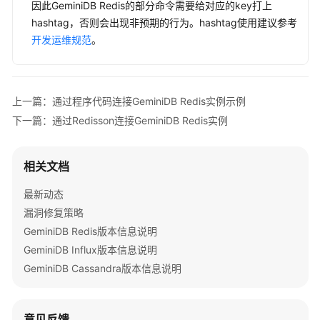
因此
GeminiDB Redis
的部分命令需要给对应的key打上
hashtag，否则会出现非预期的行为。hashtag使用建议参考
通
开发运维规范
。
过
Lettuce
连
接
上一篇：通过程序代码连接GeminiDB Redis实例示例
GeminiDB
下一篇：通过Redisson连接GeminiDB Redis实例
Redis
实
例
相关文档
通
最新动态
过
漏洞修复策略
Hiredis
GeminiDB Redis版本信息说明
连
接
GeminiDB Influx版本信息说明
GeminiDB
GeminiDB Cassandra版本信息说明
Redis
实
例
意见反馈