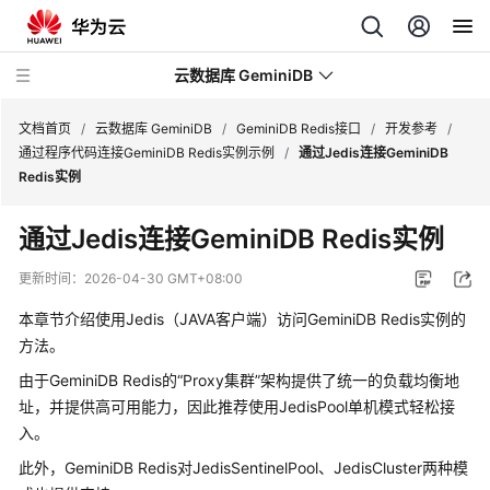
云数据库 GeminiDB
文档首页
/
云数据库 GeminiDB
/
GeminiDB Redis接口
/
开发参考
/
通过程序代码连接GeminiDB Redis实例示例
/
通过Jedis连接GeminiDB
Redis实例
最
新
通过Jedis连接GeminiDB Redis实例
动
态
更新时间：
2026-04-30 GMT+08:00
本章节介绍使用Jedis（JAVA客户端）访问
GeminiDB Redis
实例的
服
务
方法。
公
由于
GeminiDB Redis
的“Proxy集群”架构提供了统一的负载均衡地
告
址，并提供高可用能力，因此推荐使用JedisPool单机模式轻松接
入。
产
品
此外，
GeminiDB Redis
对JedisSentinelPool、JedisCluster两种模