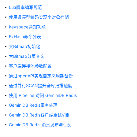
公
Lua脚本编写规范
告
使用紧凑型编码实现小对象存储
产
keyspace通知功能
品
ExHash命令列表
介
绍
大Bitmap初始化
大Bitmap分页查询
GeminiDB
Redis
客户端连接池参数配置
接
通过openAPI实现自定义周期备份
口
通过并行SCAN提升全库扫描速度
产
使用 Pipeline 访问 GeminiDB Redis
品
GeminiDB Redis事务处理
介
绍
GeminiDB Redis客户端重试机制
GeminiDB Redis 消息发布与订阅
计
费