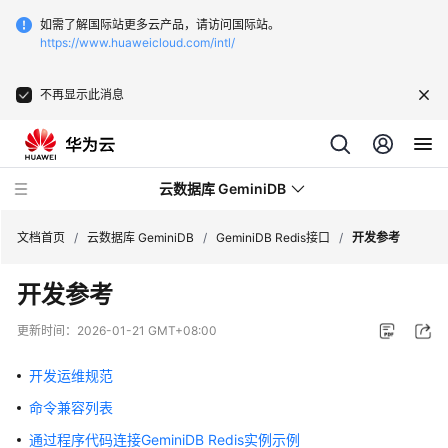
如需了解国际站更多云产品，请访问国际站。
https://www.huaweicloud.com/intl/
不再显示此消息
云数据库 GeminiDB
文档首页
/
云数据库 GeminiDB
/
GeminiDB Redis接口
/
开发参考
开发参考
最
新
更新时间：
2026-01-21 GMT+08:00
动
态
开发运维规范
命令兼容列表
服
务
通过程序代码连接GeminiDB Redis实例示例