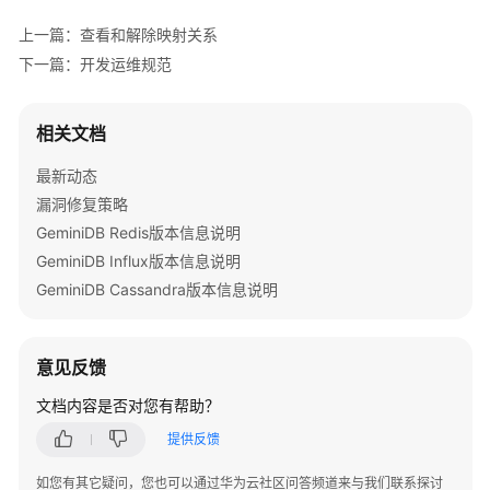
说
上一篇：查看和解除映射关系
明
下一篇：开发运维规范
快
速
相关文档
入
门
最新动态
漏洞修复策略
用
户
GeminiDB Redis版本信息说明
指
GeminiDB Influx版本信息说明
南
GeminiDB Cassandra版本信息说明
开
发
意见反馈
参
考
文档内容是否对您有帮助？
提供反馈
开
发
如您有其它疑问，您也可以通过华为云社区问答频道来与我们联系探讨