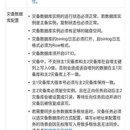
性
。
安
灾备数据
灾备数据库实例的运行状态必须正常，若数据库实
全
库配置
例是主备实例，复制状态也必须正常。
白
灾备数据库实例必须有足够的磁盘空间。
皮
书
灾备数据库的binlog日志必须打开，且binlog日志
格式必须为Row格式。
API
灾备数据库须开启GTID。
参
灾备中，不支持主1灾备库和主2灾备库在自增主键
考
列上写入0值，否则会造成该自增列的数据在主1灾
备库和主2灾备库上不一致。
SDK
主1灾备库大版本号必须与主2灾备库保持一致。
参
考
主2灾备库必须是空实例，且在正向任务启动后主2
灾备库会被设置成只读，等待反向任务启动并进行
灾备后被恢复成读写。
场
景
若需要同步业务数据库多租信息时，灾备任务必须
代
以选灾备数据库的方式配置，填写ip地址来配置任
码
务的场景会因无权限写入导致多租信息无法同步。
示