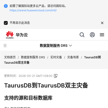
如需了解国际站更多云产品，请访问国际站。
https://www.huaweicloud.com/intl/
不再显示此消息
数据复制服务 DRS
文档首页
/
数据复制服务 DRS
/
实时灾备
/
灾备场景
/
TaurusDB到
TaurusDB双主灾备
最
更新时间：
2026-05-21 GMT+08:00
新
动
TaurusDB
到
TaurusDB
双主灾备
态
支持的源和目标数据库
产
品