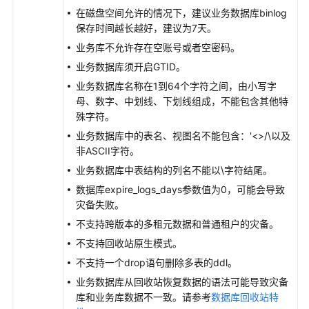
在磁盘空间允许的情况下，建议业务数据库binlog
保存时间越长越好，建议为7天。
录
制
业务库不允许存在空账号或者空密码。
回
业务数据库须开启GTID。
放
业务数据库名称在1到64个字符之间，由小写字
母、数字、中划线、下划线组成，不能包含其他特
数
殊字符。
据
业务数据库中的表名、视图名不能包含：'<>/\以及
订
非ASCII字符。
阅
业务数据库中表结构的列名不能以\字符结尾。
校
数据库expire_logs_days参数值为0，可能会导致
验
灾备失败。
任
不支持跨版本的多租元数据和普通租户的灾备。
务
不支持回收站原生模式。
最
不支持一个drop语句删除多表的ddl。
佳
业务数据库从回收站恢复数据的语法可能导致灾备
实
库和业务库数据不一致。请参考
数据库回收站特
践