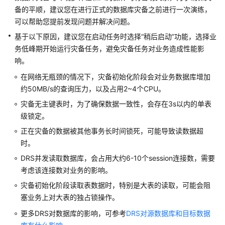
到
备的平顺，建议您在进行正式的数据库灾备之前进行一次演练，
TaurusDB
可以帮助您提前发现问题并解决问题。
单
主
基于以下原因，建议您在启动任务时选择“稍后启动”功能，选择业
灾
务低峰期开始运行灾备任务，避免灾备任务对业务造成性能影
备
响。
在网络无瓶颈的情况下，灾备初始化阶段会对业务数据库增加
MySQL
约50MB/s的查询压力，以及占用2~4个CPU。
到
MySQL
灾备无主键表时，为了确保数据一致性，会存在3s以内的单表
双
级锁定。
主
正在灾备的数据被其他事务长时间锁死，可能导致读数据超
灾
时。
备
DRS并发读取数据库，会占用大约6-10个session连接数，需要
考虑该连接数对业务的影响。
TaurusDB
到
灾备初始化阶段读取表数据时，特别是大表的读取，可能会阻
TaurusDB
塞业务上对大表的独占锁操作。
双
更多DRS对数据库的影响，可参考
DRS对源数据库和目标数据
主