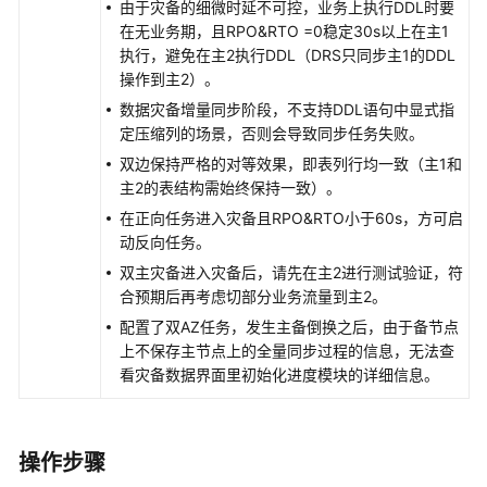
由于灾备的细微时延不可控，业务上执行DDL时要
务
在无业务期，且RPO&RTO =0稳定30s以上在主1
等
执行，避免在主2执行DDL（DRS只同步主1的DDL
级
操作到主2）。
协
数据灾备增量同步阶段，不支持DDL语句中显式指
议
定压缩列的场景，否则会导致同步任务失败。
（SLA）
双边保持严格的对等效果，即表列行均一致（主1和
白
主2的表结构需始终保持一致）。
皮
在正向任务进入灾备且RPO&RTO小于60s，方可启
书
动反向任务。
资
双主灾备进入灾备后，请先在主2进行测试验证，符
源
合预期后再考虑切部分业务流量到主2。
配置了双AZ任务，发生主备倒换之后，由于备节点
支
上不保存主节点上的全量同步过程的信息，无法查
持
看灾备数据界面里初始化进度模块的详细信息。
区
域
系
操作步骤
统