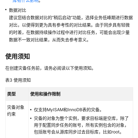
库有什么影响
。
灾
备
数据对比
建议您结合数据对比的
“稍后启动”
功能，选择业务低峰期进行数据
任
对比，以便得到更为具有参考性的对比结果。由于同步具有轻微
务
的时差，在数据持续操作过程中进行对比任务，可能会出现少量
管
数据不一致对比结果，从而失去参考意义。
理
使用须知
标
签
在创建灾备任务前，请务必阅读以下使用须知。
管
理
表3
使用须知
连
类型
使用和操作限制
接
诊
灾备对象
仅支持MyISAM和InnoDB表的灾备。
断
约束
灾备的对象为整个实例，要求目标端是空库，除了
对
用于配置同步任务的账号，所有实例包含的对象，
接
包括账号会从源库同步过去目标库，比如root。