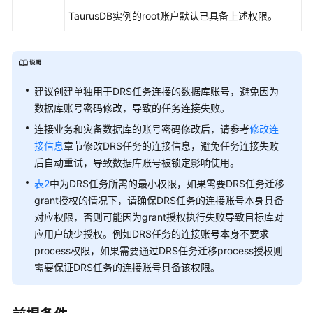
灾
TaurusDB
实例的root账户默认已具备上述权限。
备
灾
备
方
建议创建单独用于DRS任务连接的数据库账号，避免因为
案
数据库账号密码修改，导致的任务连接失败。
概
连接业务和灾备数据库的账号密码修改后，请参考
修改连
览
接信息
章节修改DRS任务的连接信息，避免任务连接失败
后自动重试，导致数据库账号被锁定影响使用。
灾
备
表2
中为DRS任务所需的最小权限，如果需要DRS任务迁移
场
grant授权的情况下，请确保DRS任务的连接账号本身具备
景
对应权限，否则可能因为grant授权执行失败导致目标库对
应用户缺少授权。例如DRS任务的连接账号本身不要求
MySQL
process权限，如果需要通过DRS任务迁移process授权则
到
需要保证DRS任务的连接账号具备该权限。
MySQL
单
主