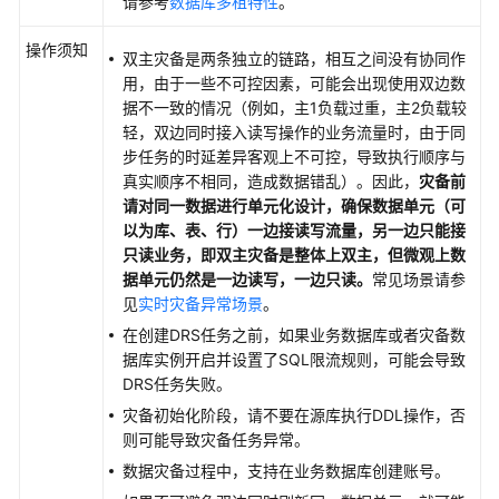
请参考
数据库多租特性
。
例
操作须知
双主灾备是两条独立的链路，相互之间没有协同作
常
用，由于一些不可控因素，可能会出现使用双边数
见
据不一致的情况（例如，主1负载过重，主2负载较
问
轻，双边同时接入读写操作的业务流量时，由于同
题
步任务的时延差异客观上不可控，导致执行顺序与
真实顺序不相同，造成数据错乱）。因此，
灾备前
故
请对同一数据进行单元化设计，确保数据单元（可
障
以为库、表、行）一边接读写流量，另一边只能接
排
只读业务，即双主灾备是整体上双主，但微观上数
除
据单元仍然是一边读写，一边只读。
常见场景请参
见
实时灾备异常场景
。
视
在创建DRS任务之前，如果业务数据库或者灾备数
频
据库实例开启并设置了SQL限流规则，可能会导致
帮
DRS任务失败。
助
灾备初始化阶段，请不要在源库执行DDL操作，否
则可能导致灾备任务异常。
文
档
数据灾备过程中，支持在业务数据库创建账号。
下