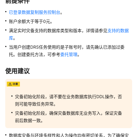
前提条件
灾
备
已登录数据复制服务控制台
。
账户余额大于等于0元。
MySQL
到
满足实时灾备支持的数据库类型和版本，详情请参见
支持的数据
TaurusDB
库
。
单
当用户创建DRS任务使用的是子账号时，请先确认已添加过委
主
托。创建委托方法，可参考
委托管理
。
灾
备
使用建议
DDM
到
DDM
灾备初始化阶段，请不要在业务数据库执行DDL操作，否
单
则可能导致任务异常。
主
灾
灾备初始化阶段，确保灾备数据库无业务写入，保证灾备
备
前后数据一致。
TaurusDB
数据库灾备与环境多样性和人为操作均有密切关系，为了确保灾