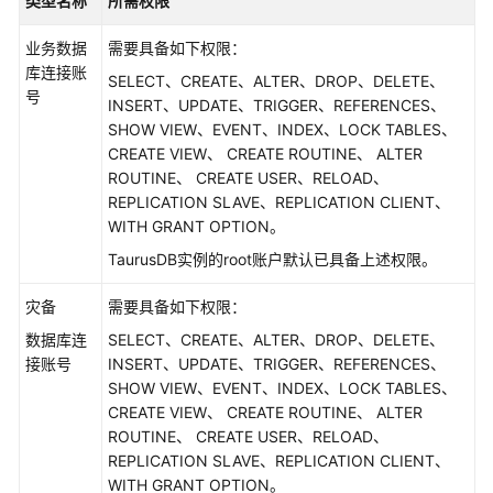
类型名称
所需权限
工
作
业务数据
需要具备如下权限：
库连接账
SELECT、CREATE、ALTER、DROP、DELETE、
实
号
INSERT、UPDATE、TRIGGER、REFERENCES、
时
SHOW VIEW、EVENT、INDEX、LOCK TABLES、
同
CREATE VIEW、 CREATE ROUTINE、 ALTER
步
ROUTINE、 CREATE USER、RELOAD、
REPLICATION SLAVE、REPLICATION CLIENT、
实
WITH GRANT OPTION。
时
迁
TaurusDB
实例的root账户默认已具备上述权限。
移
灾备
需要具备如下权限：
备
数据库连
SELECT、CREATE、ALTER、DROP、DELETE、
份
接账号
INSERT、UPDATE、TRIGGER、REFERENCES、
迁
SHOW VIEW、EVENT、INDEX、LOCK TABLES、
移
CREATE VIEW、 CREATE ROUTINE、 ALTER
ROUTINE、 CREATE USER、RELOAD、
实
REPLICATION SLAVE、REPLICATION CLIENT、
时
WITH GRANT OPTION。