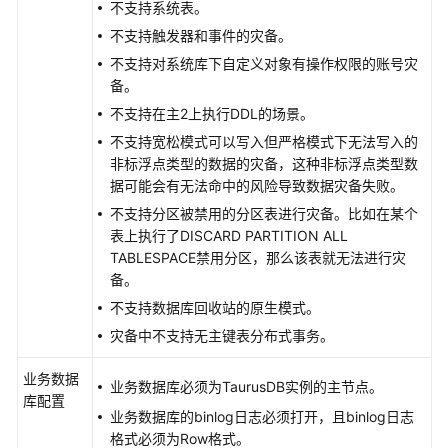
云
不支持系统表。
审
不支持触发器和事件的灾备。
计
不支持对系统库下自定义对象有操作权限的账号灾
服
备。
务
不支持在主2上执行DDL的场景。
对
不支持宽松模式可以写入但严格模式下无法写入的
接
非标浮点类型的数据的灾备，这种非标浮点类型数
云
据可能会有无法命中的风险导致数据灾备失败。
监
不支持分区被禁用的分区表进行灾备。比如在某个
控
表上执行了DISCARD PARTITION ALL
服
TABLESPACE禁用分区，那么该表就无法进行灾
务
备。
不支持数据库回收站的原生模式。
对
接
灾备中不支持无主键表分布式事务。
云
业务数据
日
业务数据库必须为
TaurusDB
实例的主节点。
库配置
志
业务数据库的binlog日志必须打开，且binlog日志
服
格式必须为Row格式。
务