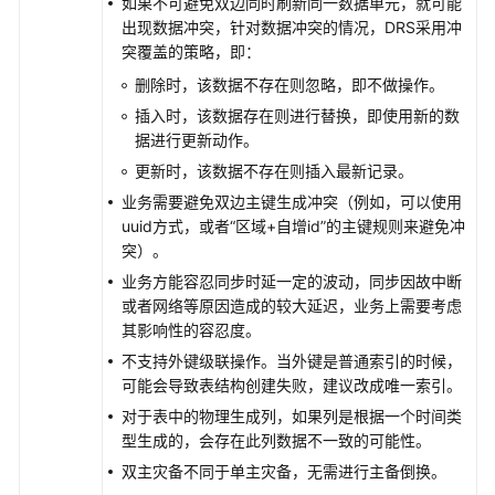
如果不可避免双边同时刷新同一数据单元，就可能
载
出现数据冲突，针对数据冲突的情况，DRS采用冲
突覆盖的策略，即：
删除时，该数据不存在则忽略，即不做操作。
通
用
插入时，该数据存在则进行替换，即使用新的数
参
据进行更新动作。
考
更新时，该数据不存在则插入最新记录。
业务需要避免双边主键生成冲突（例如，可以使用
产
uuid方式，或者“区域+自增id”的主键规则来避免冲
品
突）。
术
业务方能容忍同步时延一定的波动，同步因故中断
语
或者网络等原因造成的较大延迟，业务上需要考虑
其影响性的容忍度。
责
不支持外键级联操作。当外键是普通索引的时候，
任
可能会导致表结构创建失败，建议改成唯一索引。
共
担
对于表中的物理生成列，如果列是根据一个时间类
型生成的，会存在此列数据不一致的可能性。
云
双主灾备不同于单主灾备，无需进行主备倒换。
服