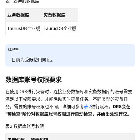
表1
支持的数据库
介
绍
业务数据库
灾备数据库
计
TaurusDB企业版
TaurusDB企业版
费
说
明
快
目前为受限使用阶段。
速
入
数据库账号权限要求
门
在使用DRS进行灾备时，连接业务数据库和灾备数据库的账号需要
用
满足以下权限要求，才能启动实时灾备任务。不同类型的灾备任
户
务，需要的账号权限也不同，详细可参考
表2
进行赋权。
DRS会在
指
“预检查”阶段对数据库账号权限进行自动检查，并给出处理建议。
南
表2
数据库账号权限
准
备