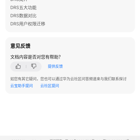
连
接
DRS五大功能
诊
DRS数据对比
断
DRS用户权限迁移
对
接
意见反馈
云
审
文档内容是否对您有帮助？
计
提供反馈
服
务
如您有其它疑问，您也可以通过华为云社区问答频道来与我们联系探讨
云宝助手提问
云社区提问
对
接
云
监
控
服
务