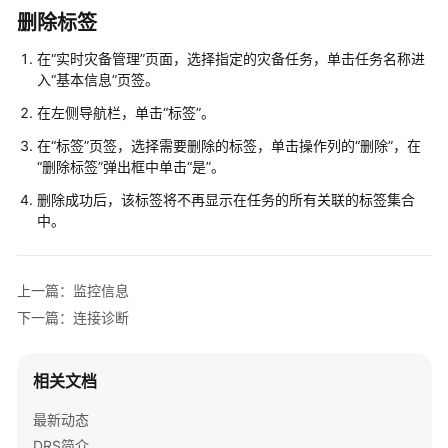
方
删除标签
案
概
在“
实时灾备
管理”页面，选择指定的灾备任务，单击任务名称进
览
入
“基本信息”
页签。
在左侧导航栏，单击“标签”。
灾
备
在
“标签”
页签，选择需要删除的标签，单击操作列的
“删除”
，在
场
“删除标签”
弹出框中单击
“是”
。
景
删除成功后，该标签将不再显示在任务的所有关联的标签集合
中。
任
务
管
上一篇：监控信息
理
下一篇：连接诊断
标
签
相关文档
管
理
最新动态
DRS简介