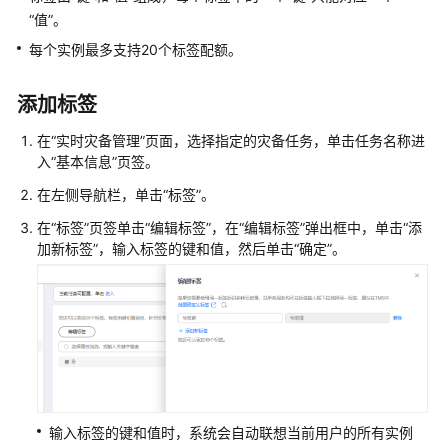
说
“值”。
明
每个实例最多支持20个标签配额。
快
速
添加标签
入
门
在“
实时灾备
管理”页面，选择指定的灾备任务，单击任务名称进
入
“基本信息”
页签。
用
在左侧导航栏，单击“标签”。
户
指
在
“标签”
页签单击
“编辑标签”
，在
“编辑标签”
弹出框中，单击“添
南
加新标签”，输入标签的键和值，然后单击
“确定”
。
准
备
工
作
实
时
输入标签的键和值时，系统会自动联想当前用户的所有实例