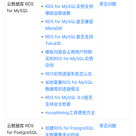
云数据库 RDS
常见问题
计
RDS for MySQL实例支持
for MySQL
费
哪些加密函数
说
RDS for MySQL是否兼容
明
MariaDB
RDS for MySQL是否支持
快
TokuDB
速
哪些内容会占用用户所购
入
买的RDS for MySQL实例
门
空间
内
RDS实例连接失败怎么办
核
如何查看RDS for MySQL
介
数据库的连接情况
绍
RDS for MySQL 8.0是否
支持全文检索
用
mysqlbinlog工具使用方法
户
指
云数据库 RDS
常见问题
南
创建RDS for PostgreSQL
for PostgreSQL
实例需要多长时间