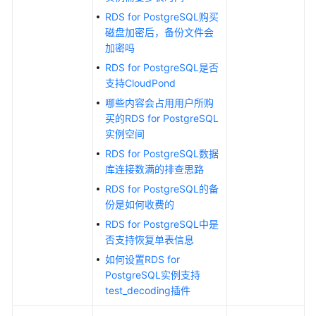
最
RDS for PostgreSQL购买
佳
磁盘加密后，备份文件会
实
加密吗
践
RDS for PostgreSQL是否
支持CloudPond
性
哪些内容会占用用户所购
能
买的RDS for PostgreSQL
白
实例空间
皮
书
RDS for PostgreSQL数据
库连接数满的排查思路
API
RDS for PostgreSQL的备
参
份是如何收费的
考
RDS for PostgreSQL中是
否支持恢复单表信息
SDK
如何设置RDS for
参
PostgreSQL实例支持
考
test_decoding插件
场