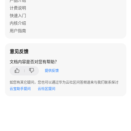
产品介绍
担
计费说明
快速入门
云
服
内核介绍
务
用户指南
等
级
协
意见反馈
议
（SLA）
文档内容是否对您有帮助？
提供反馈
白
皮
如您有其它疑问，您也可以通过华为云社区问答频道来与我们联系探讨
书
云宝助手提问
云社区提问
资
源
支
持
区