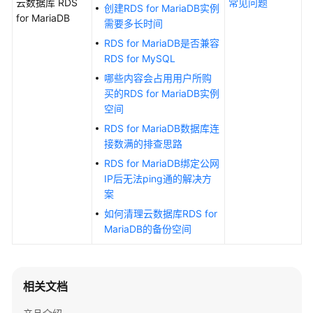
云数据库 RDS
常见问题
创建RDS for MariaDB实例
for MariaDB
需要多长时间
文
档
RDS for MariaDB是否兼容
下
RDS for MySQL
载
哪些内容会占用用户所购
买的RDS for MariaDB实例
空间
通
RDS for MariaDB数据库连
用
接数满的排查思路
参
考
RDS for MariaDB绑定公网
IP后无法ping通的解决方
案
产
品
如何清理云数据库RDS for
术
MariaDB的备份空间
语
责
相关文档
任
共