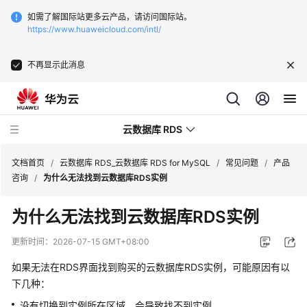
如需了解国际站更多云产品，请访问国际站。
https://www.huaweicloud.com/intl/
不再显示此消息
云数据库 RDS
文档首页
/
云数据库 RDS_云数据库 RDS for MySQL
/
常见问题
/
产品
咨询
/
为什么无法找到云数据库RDS实例
为什么无法找到云数据库RDS实例
最
更新时间：
2026-07-15 GMT+08:00
新
如果无法在RDS界面找到购买的云数据库RDS实例，可能原因有以
动
下几种：
态
没有切换到实例所在区域，会导致找不到实例。