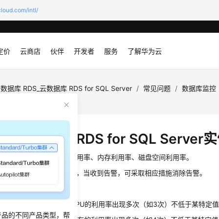
loud.com/intl/
定价
云商店
伙伴
开发者
服务
了解华为云
数据库 RDS_云数据库 RDS for SQL Server
/
常见问题
/
数据库监控
时需要关注RDS for SQL Serv
关注的监控指标有：CPU利用率、内存利用率、磁盘空间利用率。
实际应用场景配置告警提示，当收到告警，可采取相应措施消除告警。
：
段时间内（如5min），CPU的利用率出现多次（如3次）不低于某特定值（如
产品的不同产品类型，帮