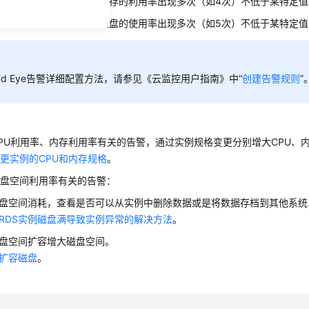
段时间内（如5min），内存的利用率出现多次（如4次）不低于某特定值（如
段时间内（如5min），磁盘的使用率出现多次（如5次）不低于某特定值（如
oud Eye告警详细配置方法，请参见《云监控用户指南》中“
创建告警规则
”
：
PU利用率、内存利用率有关的告警，通过实例规格变更分别增大CPU、
更实例的CPU和内存规格
。
磁盘空间利用率有关的告警：
盘空间消耗，查看是否可以从实例中删除数据或是将数据存档到其他系统
RDS实例磁盘满导致实例异常的解决方法
。
盘空间扩容增大磁盘空间。
扩容磁盘
。