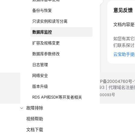
意见反馈
备份与恢复
只读实例和读写分离
文档内容是
数据库监控
如您有其它
扩容及规格变更
们联系探讨
数据库参数修改
云宝助手提
日志管理
网络安全
©2026 Huaweicloud.com 版权所有
黔ICP备20004760号-
版本升级
增值电信业务经营许可证：B1.B2-20200593 | 代理域名
电子营业执照
贵公网安备 52990002000093号
RDS API和SDK等开发者相关
故障排除
视频帮助
文档下载