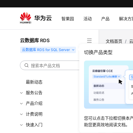
智果园
活动
产品
解决方
云数据库 RDS
文档首页
/
云
RDS for S
切换产品类型
RDS
最新动态
更新时间
服务公告
当实例由
产品介绍
统会设置数
计费说明
图1
查看实
您可以点击下拉框切换本
快速入门
助您更高效地阅读文档。