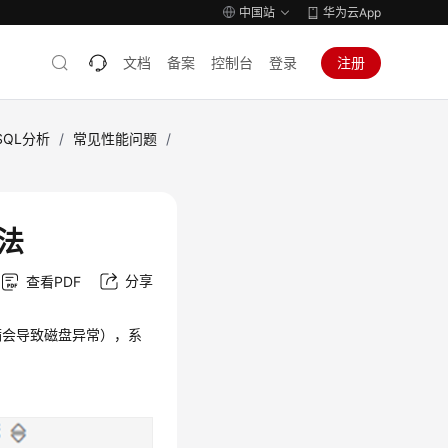
中国站
华为云App
文档
备案
控制台
登录
注册
QL分析
/
常见性能问题
/
方法
分享
查看PDF
满会导致磁盘异常），系