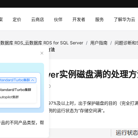
案
定价
云商店
伙伴
开发者
服务
了解华为云
数据库 RDS_云数据库 RDS for SQL Server
/
用户指南
/
问题诊断和S
QL Server实例磁盘满的处理方法
 for SQL Server实例磁盘满的处理
：
2026-05-14 GMT+08:00
于各种原因磁盘使用率达到97%及以上时，出于保护磁盘的目的（完全打
据库为只读状态，查看实例的运行状态为“存储空间满”。
例运行状态
产品的不同产品类型，帮