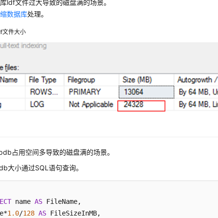
库ldf文件过大导致的磁盘满的场景。
收缩数据库
处理。
df文件大小
mpdb占用空间多导致的磁盘满的场景。
pdb大小通过SQL语句查询。
ECT
 name 
AS
 FileName,

e*
1.0
/
128
AS