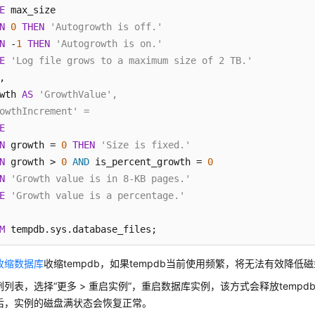
E
N
0
THEN
'Autogrowth is off.'
N
 -
1
THEN
'Autogrowth is on.'
E
'Log file grows to a maximum size of 2 TB.'
,

wth 
AS
'GrowthValue',
owthIncrement' =
E
N
 growth = 
0
THEN
'Size is fixed.'
N
 growth > 
0
AND
 is_percent_growth = 
0
N
'Growth value is in 8-KB pages.'
E
'Growth value is a percentage.'
M
 tempdb.sys.database_files;
收缩数据库
收缩tempdb，如果tempdb当前使用频繁，将无法有效降低
例列表，选择“更多 > 重启实例”，重启数据库实例，该方式会释放tempd
后，实例的磁盘满状态会恢复正常。