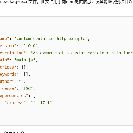
个package.json文件，此文件用于向npm提供信息，使其能够识别项
ame"
:
"custom-container-http-example"
,
ersion"
:
"1.0.0"
,
escription"
:
"An example of a custom container http func
ain"
:
"main.js"
,
cripts"
:
{
}
,
eywords"
:
[
]
,
uthor"
:
""
,
icense"
:
"ISC"
,
ependencies"
:
{
"express"
:
"^4.17.1"