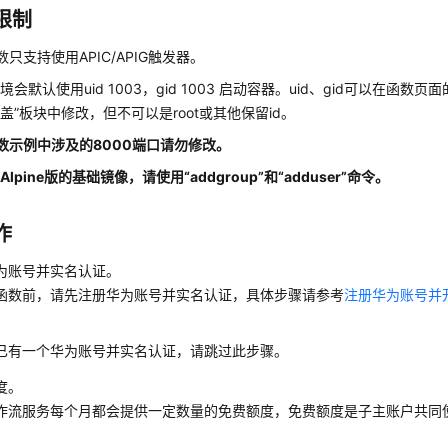
限制
数只支持使用APIC/APIG触发器。
会默认使用uid 1003，gid 1003 启动容器。uid、gid可以在函数页面
盖”板块中修改，但不可以是root或其他保留id。
函数示例中涉及的8000端口请勿修改。
用
Alpine版的基础镜像
，请使用“addgroup”和“adduser”命令。
作
为账号并实名认证。
函数前，请先注册华为账号并实名认证，具体步骤请参考
注册华为账号并
已有一个华为账号并实名认证，请跳过此步骤。
度。
作流服务每个月都会提供一定数量的免费额度，免费额度是子主账户共同
。