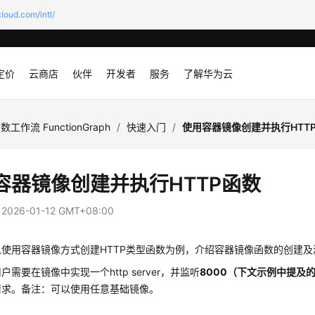
loud.com/intl/
定价
云商店
伙伴
开发者
服务
了解华为云
数工作流 FunctionGraph
/
快速入门
/
使用容器镜像创建并执行HTT
容器镜像创建并执行HTTP函数
：
2026-01-12 GMT+08:00
使用容器镜像方式创建HTTP类型函数为例，介绍容器镜像函数的创建及
户需要在镜像中实现一个http server，并监听
8000（下文示例中提及
请求。备注：可以使用任意基础镜像。