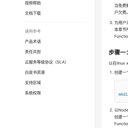
视频帮助
当免费
户欠费
文档下载
为用户
本章节所
通用参考
Func
产品术语
责任共担
步骤一
云服务等级协议（SLA）
以在lin
白皮书资源
创建一
支持区域
系统权限
mkdi
以Nod
创建一个
Funct