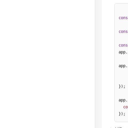
cons
cons
cons
app.
app.
    
});

app.
co
});