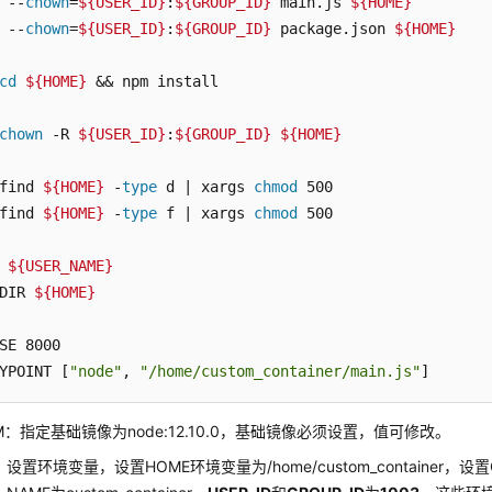
 --
chown
=
${USER_ID}
:
${GROUP_ID}
 main.js 
${HOME}
 --
chown
=
${USER_ID}
:
${GROUP_ID}
 package.json 
${HOME}
cd
${HOME}
 && npm install

chown
 -R 
${USER_ID}
:
${GROUP_ID}
${HOME}
find 
${HOME}
 -
type
 d | xargs 
chmod
 500

find 
${HOME}
 -
type
 f | xargs 
chmod
 500

 
${USER_NAME}
DIR 
${HOME}
SE 8000

YPOINT [
"node"
, 
"/home/custom_container/main.js"
]
M：指定基础镜像为node:12.10.0，基础镜像必须设置，值可修改。
：设置环境变量，设置HOME环境变量为/home/custom_container，设置