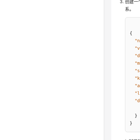
创建一
系。
{
"n
"v
"d
"m
"s
"k
"a
"l
"d
}
}