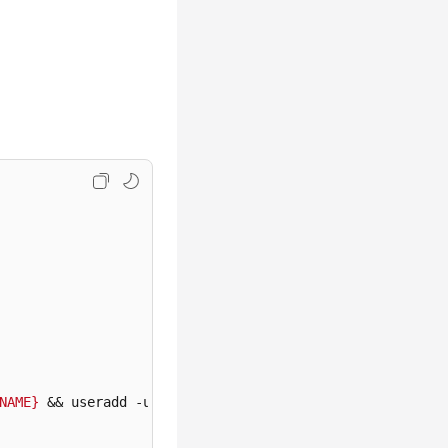
NAME}
 && useradd -u 
${USER_ID}
 -g 
${GROUP_ID}
${USER_NAM