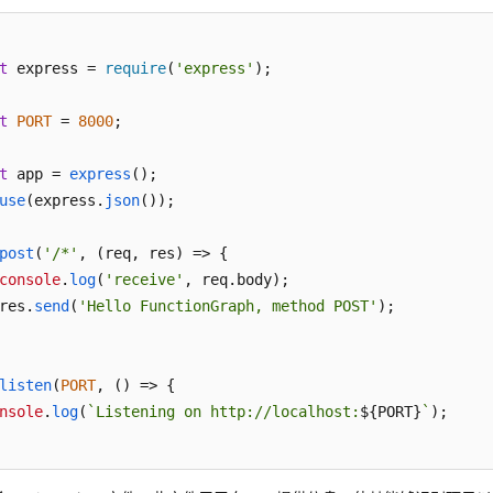
t
 express = 
require
(
'express'
); 

t
PORT
 = 
8000
; 

t
 app = 
express
(); 

use
(express.
json
());

post
(
'/*'
, 
(
req, res
) =>
 { 

console
.
log
(
'receive'
, req.
body
); 

res.
send
(
'Hello FunctionGraph, method POST'
);

listen
(
PORT
, 
() =>
 { 

nsole
.
log
(
`Listening on http://localhost:
${PORT}
`
); 
