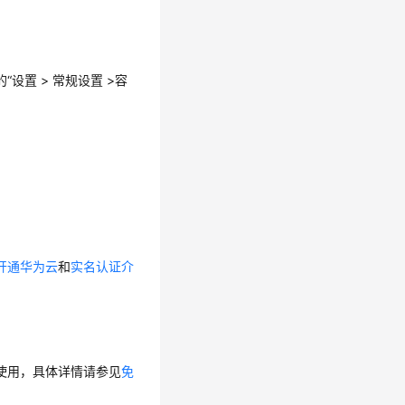
的“设置 > 常规设置 >容
开通华为云
和
实名认证介
使用，具体详情请参见
免