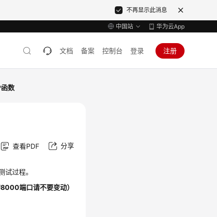
不再显示此消息
中国站
华为云App
文档
备案
控制台
登录
注册
P函数
分享
查看PDF
测试过程。
的8000端口请不要变动）