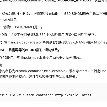
_NAME为custom_container，
USER_ID
和
GROUP_ID
为
1003
，这些环
：格式为RUN <命令>，例如RUN mkdir -m 550 ${HOME}表示构建容器
的home目录。
R：切换${USER_NAME}用户。
KDIR：切换工作目录到${USER_NAME}用户的“${HOME}”目录下。
Y：将main.js和package.json拷贝到容器的${USER_NAME}用户的ho
POSE：暴露容器的8000端口，请勿修改。
RYPOINT：使用node main.js命令启动容器，请勿修改。
像
名称为custom_container_http_example，版本为latest，“.”指定D
将该路径下所有的内容打包给容器引擎帮助构建镜像。
er build -t custom_container_http_example:latest .