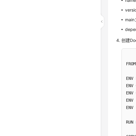
na
ver
ma
dep
创建Doc
FROM
ENV 
ENV 
ENV 
ENV 
ENV 
RUN 