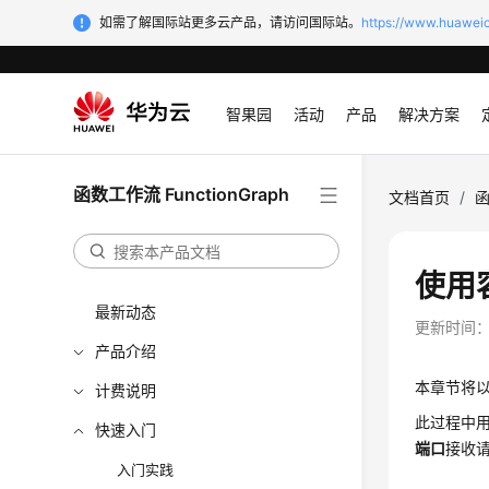
如需了解国际站更多云产品，请访问国际站。
https://www.huaweic
智果园
活动
产品
解决方案
函数工作流 FunctionGraph
文档首页
/
函
使用
最新动态
更新时间
产品介绍
本章节将以
计费说明
此过程中用
快速入门
端口
接收
入门实践