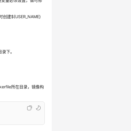
境变量必须设置，值可修
时创建${USER_NAME}
me目录下。
ockerfile所在目录，镜像构