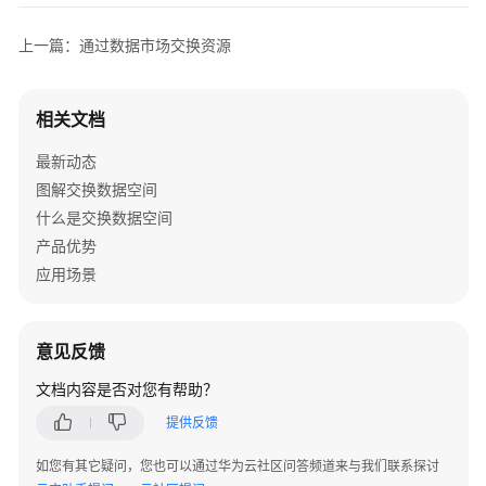
过
数
上一篇：通过数据市场交换资源
据
市
场
相关文档
交
换
最新动态
资
图解交换数据空间
源
什么是交换数据空间
产品优势
入
应用场景
门
实
践
意见反馈
用
文档内容是否对您有帮助？
户
指
提供反馈
南
如您有其它疑问，您也可以通过华为云社区问答频道来与我们联系探讨
（交