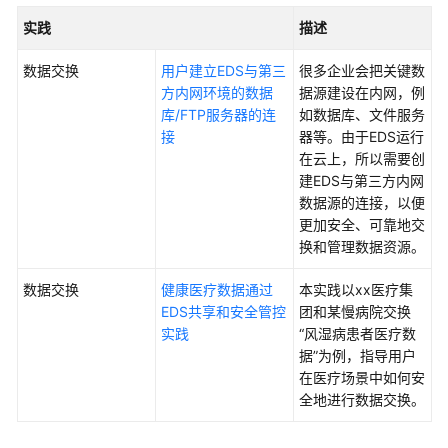
介
实践
描述
绍
数据交换
用户建立EDS与第三
很多企业会把关键数
计
方内网环境的数据
据源建设在内网，例
费
库/FTP服务器的连
如数据库、文件服务
说
接
器等。由于EDS运行
明
在云上，所以需要创
建EDS与第三方内网
快
数据源的连接，以便
速
更加安全、可靠地交
入
换和管理数据资源。
门
数据交换
健康医疗数据通过
本实践以xx医疗集
点
EDS共享和安全管控
团和某慢病院交换
对
实践
“风湿病患者医疗数
点
据”为例，指导用户
交
在医疗场景中如何安
换
全地进行数据交换。
通