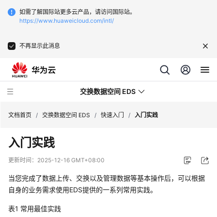
如需了解国际站更多云产品，请访问国际站。
https://www.huaweicloud.com/intl/
不再显示此消息
交换数据空间 EDS
文档首页
/
交换数据空间 EDS
/
快速入门
/
入门实践
入门实践
最
新
更新时间：
2025-12-16 GMT+08:00
动
态
当您完成了数据上传、交换以及管理数据等基本操作后，可以根据
自身的业务需求使用EDS提供的一系列常用实践。
产
表1
常用最佳实践
品